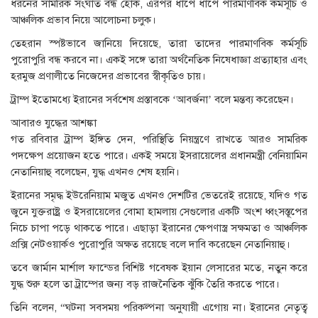
ধরনের সামরিক সংঘাত বন্ধ হোক, এরপর ধাপে ধাপে পারমাণবিক কর্মসূচি ও
আঞ্চলিক প্রভাব নিয়ে আলোচনা চলুক।
তেহরান স্পষ্টভাবে জানিয়ে দিয়েছে, তারা তাদের পারমাণবিক কর্মসূচি
পুরোপুরি বন্ধ করবে না। একই সঙ্গে তারা অর্থনৈতিক নিষেধাজ্ঞা প্রত্যাহার এবং
হরমুজ প্রণালীতে নিজেদের প্রভাবের স্বীকৃতিও চায়।
ট্রাম্প ইতোমধ্যে ইরানের সর্বশেষ প্রস্তাবকে ‘আবর্জনা’ বলে মন্তব্য করেছেন।
আবারও যুদ্ধের আশঙ্কা
গত রবিবার ট্রাম্প ইঙ্গিত দেন, পরিস্থিতি নিয়ন্ত্রণে রাখতে আরও সামরিক
পদক্ষেপ প্রয়োজন হতে পারে। একই সময়ে ইসরায়েলের প্রধানমন্ত্রী বেনিয়ামিন
নেতানিয়াহু বলেছেন, যুদ্ধ এখনও শেষ হয়নি।
ইরানের সমৃদ্ধ ইউরেনিয়াম মজুত এখনও দেশটির ভেতরেই রয়েছে, যদিও গত
জুনে যুক্তরাষ্ট্র ও ইসরায়েলের বোমা হামলায় সেগুলোর একটি অংশ ধ্বংসস্তূপের
নিচে চাপা পড়ে থাকতে পারে। এছাড়া ইরানের ক্ষেপণাস্ত্র সক্ষমতা ও আঞ্চলিক
প্রক্সি নেটওয়ার্কও পুরোপুরি অক্ষত রয়েছে বলে দাবি করেছেন নেতানিয়াহু।
তবে জার্মান মার্শাল ফান্ডের বিশিষ্ট গবেষক ইয়ান লেসারের মতে, নতুন করে
যুদ্ধ শুরু হলে তা ট্রাম্পের জন্য বড় রাজনৈতিক ঝুঁকি তৈরি করতে পারে।
তিনি বলেন, “ঘটনা সবসময় পরিকল্পনা অনুযায়ী এগোয় না। ইরানের নেতৃত্ব