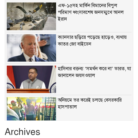
এফ-১৫সহ মার্কিন বিমানের বিপুল
পরিমাণ ধ্বংসাবশেষ জনসম্মুখে আনল
ইরান
ক্যানসার ছড়িয়ে পড়েছে হাড়েও, ব্যথায়
কাতর জো বাইডেন
হাসিনার বক্তব্য ‘সমর্থন করে না’ ভারত, যা
জানালেন জয়সওয়াল
অনিয়মে ভর করেই চলছে বেসরকারি
হাসপাতাল
Archives
খাবারে ক্ষতিকর রাসায়নিক জীবাণু