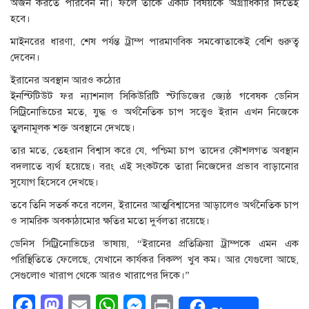
অর্জন করতে পারবেন না। ফলে তাকে একটি বিষয়কে অগ্রাধিকার দিতেই
হবে।
মাইনরের ধারণা, শেষ পর্যন্ত ট্রাম্প পারমাণবিক সমঝোতাকেই বেশি গুরুত্ব
দেবেন।
ইরানের অবস্থান আরও কঠোর
ইনস্টিটিউট ফর ন্যাশনাল সিকিউরিটি স্টাডিজের জ্যেষ্ঠ গবেষক ডেনিস
সিট্রিনোভিচের মতে, যুদ্ধ ও অর্থনৈতিক চাপ সত্ত্বেও ইরান এখন নিজেকে
তুলনামূলক শক্ত অবস্থানে দেখছে।
তার মতে, তেহরান বিশ্বাস করে যে, পশ্চিমা চাপ তাদের কৌশলগত অবস্থান
বদলাতে ব্যর্থ হয়েছে। বরং এই সংকটকে তারা নিজেদের প্রভাব বাড়ানোর
সুযোগ হিসেবে দেখছে।
তবে তিনি সতর্ক করে বলেন, ইরানের আত্মবিশ্বাসের আড়ালেও অর্থনৈতিক চাপ
ও সামরিক অবকাঠামোর ক্ষতির মতো দুর্বলতা রয়েছে।
ডেনিস সিট্রিনোভিচের ভাষায়, “ইরানের প্রতিক্রিয়া ট্রাম্পকে এমন এক
পরিস্থিতিতে ফেলেছে, যেখানে কার্যকর বিকল্প খুব কম। আর যেগুলো আছে,
সেগুলোও খারাপ থেকে আরও খারাপের দিকে।”
Facebook
Mastodon
Email
WhatsApp
Messenger
Print