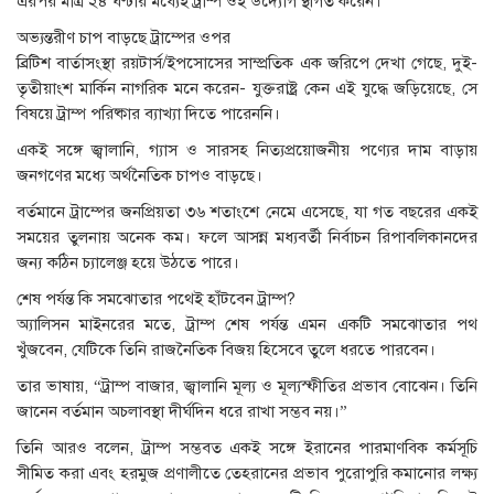
এরপর মাত্র ২৪ ঘণ্টার মধ্যেই ট্রাম্প ওই উদ্যোগ স্থগিত করেন।
অভ্যন্তরীণ চাপ বাড়ছে ট্রাম্পের ওপর
ব্রিটিশ বার্তাসংস্থা রয়টার্স/ইপসোসের সাম্প্রতিক এক জরিপে দেখা গেছে, দুই-
তৃতীয়াংশ মার্কিন নাগরিক মনে করেন- যুক্তরাষ্ট্র কেন এই যুদ্ধে জড়িয়েছে, সে
বিষয়ে ট্রাম্প পরিষ্কার ব্যাখ্যা দিতে পারেননি।
একই সঙ্গে জ্বালানি, গ্যাস ও সারসহ নিত্যপ্রয়োজনীয় পণ্যের দাম বাড়ায়
জনগণের মধ্যে অর্থনৈতিক চাপও বাড়ছে।
বর্তমানে ট্রাম্পের জনপ্রিয়তা ৩৬ শতাংশে নেমে এসেছে, যা গত বছরের একই
সময়ের তুলনায় অনেক কম। ফলে আসন্ন মধ্যবর্তী নির্বাচন রিপাবলিকানদের
জন্য কঠিন চ্যালেঞ্জ হয়ে উঠতে পারে।
শেষ পর্যন্ত কি সমঝোতার পথেই হাঁটবেন ট্রাম্প?
অ্যালিসন মাইনরের মতে, ট্রাম্প শেষ পর্যন্ত এমন একটি সমঝোতার পথ
খুঁজবেন, যেটিকে তিনি রাজনৈতিক বিজয় হিসেবে তুলে ধরতে পারবেন।
তার ভাষায়, “ট্রাম্প বাজার, জ্বালানি মূল্য ও মূল্যস্ফীতির প্রভাব বোঝেন। তিনি
জানেন বর্তমান অচলাবস্থা দীর্ঘদিন ধরে রাখা সম্ভব নয়।”
তিনি আরও বলেন, ট্রাম্প সম্ভবত একই সঙ্গে ইরানের পারমাণবিক কর্মসূচি
সীমিত করা এবং হরমুজ প্রণালীতে তেহরানের প্রভাব পুরোপুরি কমানোর লক্ষ্য