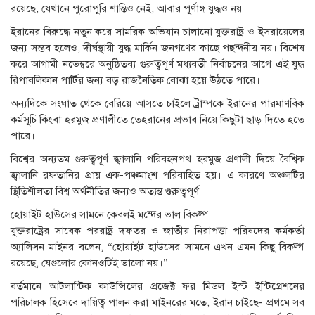
রয়েছে, যেখানে পুরোপুরি শান্তিও নেই, আবার পূর্ণাঙ্গ যুদ্ধও নয়।
ইরানের বিরুদ্ধে নতুন করে সামরিক অভিযান চালানো যুক্তরাষ্ট্র ও ইসরায়েলের
জন্য সম্ভব হলেও, দীর্ঘস্থায়ী যুদ্ধ মার্কিন জনগণের কাছে পছন্দনীয় নয়। বিশেষ
করে আগামী নভেম্বরে অনুষ্ঠিতব্য গুরুত্বপূর্ণ মধ্যবর্তী নির্বাচনের আগে এই যুদ্ধ
রিপাবলিকান পার্টির জন্য বড় রাজনৈতিক বোঝা হয়ে উঠতে পারে।
অন্যদিকে সংঘাত থেকে বেরিয়ে আসতে চাইলে ট্রাম্পকে ইরানের পারমাণবিক
কর্মসূচি কিংবা হরমুজ প্রণালীতে তেহরানের প্রভাব নিয়ে কিছুটা ছাড় দিতে হতে
পারে।
বিশ্বের অন্যতম গুরুত্বপূর্ণ জ্বালানি পরিবহনপথ হরমুজ প্রণালী দিয়ে বৈশ্বিক
জ্বালানি রফতানির প্রায় এক-পঞ্চমাংশ পরিবাহিত হয়। এ কারণে অঞ্চলটির
স্থিতিশীলতা বিশ্ব অর্থনীতির জন্যও অত্যন্ত গুরুত্বপূর্ণ।
হোয়াইট হাউসের সামনে কেবলই মন্দের ভাল বিকল্প
যুক্তরাষ্ট্রের সাবেক পররাষ্ট্র দফতর ও জাতীয় নিরাপত্তা পরিষদের কর্মকর্তা
অ্যালিসন মাইনর বলেন, “হোয়াইট হাউসের সামনে এখন এমন কিছু বিকল্প
রয়েছে, যেগুলোর কোনওটিই ভালো নয়।”
বর্তমানে আটলান্টিক কাউন্সিলের প্রজেক্ট ফর মিডল ইস্ট ইন্টিগ্রেশনের
পরিচালক হিসেবে দায়িত্ব পালন করা মাইনরের মতে, ইরান চাইছে- প্রথমে সব