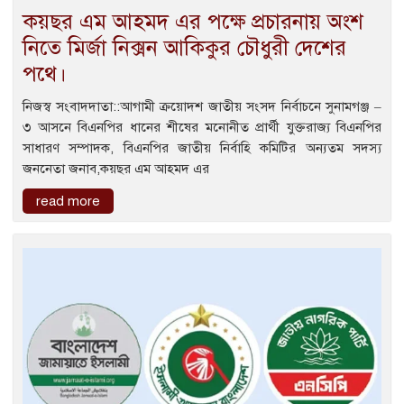
কয়ছর এম আহমদ এর পক্ষে প্রচারনায় অংশ
নিতে মির্জা নিক্সন আকিকুর চৌধুরী দেশের
পথে।
নিজস্ব সংবাদদাতা::আগামী ক্রয়োদশ জাতীয় সংসদ নির্বাচনে সুনামগঞ্জ –
৩ আসনে বিএনপির ধানের শীষের মনোনীত প্রার্থী যুক্তরাজ্য বিএনপির
সাধারণ সম্পাদক, বিএনপির জাতীয় নির্বাহি কমিটির অন্যতম সদস্য
জননেতা জনাব,কয়ছর এম আহমদ এর
read more