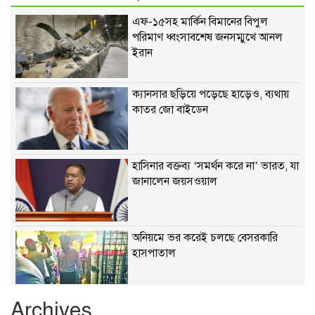
এফ-১৫সহ মার্কিন বিমানের বিপুল
পরিমাণ ধ্বংসাবশেষ জনসম্মুখে আনল
ইরান
ক্যানসার ছড়িয়ে পড়েছে হাড়েও, ব্যথায়
কাতর জো বাইডেন
হাসিনার বক্তব্য ‘সমর্থন করে না’ ভারত, যা
জানালেন জয়সওয়াল
অনিয়মে ভর করেই চলছে বেসরকারি
হাসপাতাল
Archives