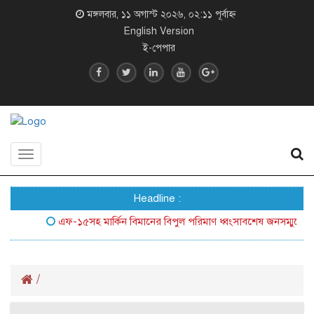
মঙ্গলবার, ১১ অগাস্ট ২০২৬, ০২:১১ পূর্বাহ্ন
English Version
ই-পেপার
Toggle
navigation
Headline :
এফ-১৫সহ মার্কিন বিমানের বিপুল পরিমাণ ধ্বংসাবশেষ জনসম্মুখে আনল 
/