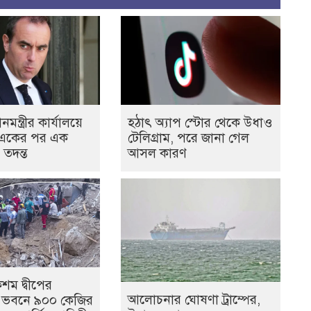
নমন্ত্রীর কার্যালয়ে
হঠাৎ অ্যাপ স্টোর থেকে উধাও
 একের পর এক
টেলিগ্রাম, পরে জানা গেল
 তদন্ত
আসল কারণ
শম দ্বীপের
আলোচনার ঘোষণা ট্রাম্পের,
 ভবনে ৯০০ কেজির