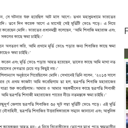
া চাইলেন, সে ঘটনার শুরু হয়েছিল আট মাস আগে। তখন মহাধুমধামে ভারতের
্দ্র মোদি। তবে দিন কয়েক আগে এ মাসেই সেই মূর্তিটি ভেঙে পড়ে। এ নিয়ে
 করেছেন মোদি। ভারতের প্রধানমন্ত্রী বলেছেন, ‘আমি শিবাজি মহারাজ এবং
 সকলের কাছে ক্ষমা চাইছি।’
খানে অবতরণ করি, আমি প্রথমে মূর্তি ভেঙে পড়ার জন্য শিবাজির কাছে ক্ষমা
াছেও ক্ষমা চাইছি।’
করেন এবং মূর্তি ভেঙে পড়ায় আহত হয়েছেন, তাদের কাছে আমি মাথা নত
মাদের দেবতার চেয়ে বড় কিছুই নয়।’
র শিলান্যাস অনুষ্ঠানে গিয়েছিলেন মোদি। সেখানেই তিনি বলেন, ‘২০১৩ সালে
িল। আর যে প্রথম কাজটা আমি করেছিলাম তা হল, ছত্রপতি শিবাজি মহারাজের
যাত্রা শুরু করেছিলাম। আমার ও আমার সহকর্মীদের কাছে ছত্রপতি শিবাজী
মি ছত্রপতি শিবাজী মহারাজের পায়ের নীচে নতমস্তকে ক্ষমা চাইছি।’
দুর্গ জেলায় ছত্রপতি শিবাজির ৩৫ ফুট লম্বা মূর্তিটি ভেঙে পড়ে। এই মূর্তি
ি মারাঠা নৌবাহিনী, ছত্রপতি শিবাজির উত্তরাধিকারকে সম্মান জানানো এবং আধুনিক
ে বেশ কয়েকজন আহত হন। এ নিয়ে বিরোধীদের তোপের মুখে পড়ে ক্ষমতাসীন