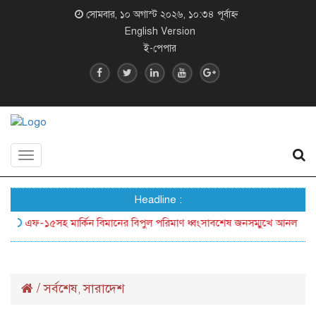
সোমবার, ১০ অগাস্ট ২০২৬, ১০:৩৪ পূর্বাহ্ন
English Version
ই-পেপার
Toggle
navigation
Headline :
এফ-১৫সহ মার্কিন বিমানের বিপুল পরিমাণ ধ্বংসাবশেষ জনসম্মুখে আনল ইরান
ক
/
সর্বশেষ
সারাদেশ
,