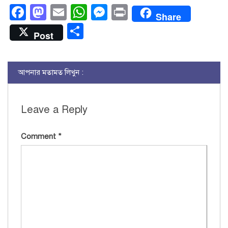
Facebook
Mastodon
Email
WhatsApp
Messenger
Print
Share
Share
Post
আপনার মতামত লিখুন :
Leave a Reply
Comment
*