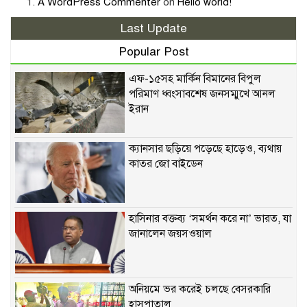
A WordPress Commenter
on
Hello world!
Last Update
Popular Post
এফ-১৫সহ মার্কিন বিমানের বিপুল
পরিমাণ ধ্বংসাবশেষ জনসম্মুখে আনল
ইরান
ক্যানসার ছড়িয়ে পড়েছে হাড়েও, ব্যথায়
কাতর জো বাইডেন
হাসিনার বক্তব্য ‘সমর্থন করে না’ ভারত, যা
জানালেন জয়সওয়াল
অনিয়মে ভর করেই চলছে বেসরকারি
হাসপাতাল