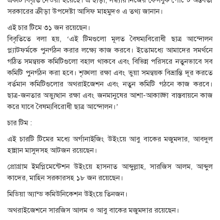
একটি বিবৃতি দেওয়া হয়েছে। এ ছাড়া, সন্ধ্যায় নিজের ফেসবুক পোস্টে অন্তর্বর্তী
সরকারের ক্রীড়া উপদেষ্টা আসিফ মাহমুদও এ তথ্য জানান।
এই চার টিমে ৩১ জন রয়েছেন।
বিবৃতিতে বলা হয়, ‘এই টিমগুলো মূলত বৈষম্যবিরোধী ছাত্র আন্দোলন
প্ল্যাটফর্মকে পুনর্গঠন করার লক্ষ্যে কাজ করবে। ইতোমধ্যে আমাদের সমর্থনে
গঠিত সমন্বয়ক কমিটিগুলো বহাল থাকবে এবং বিভিন্ন পরিসরে নতুনভাবে সব
কমিটি পুনর্গঠন করা হবে। শৃঙ্খলা রক্ষা এবং ভুয়া সমন্বয়ক বিভ্রান্তি দূর করতে
বর্তমান কমিটিগুলোর অথরাইজেশন এবং নতুন কমিটি গঠনে কাজ করবে।
ছাত্র-জনতার অভ্যুত্থান রক্ষা এবং জনমানুষের আশা-আকাঙ্ক্ষা বাস্তবায়নে কাজ
করে যাবে বৈষম্যবিরোধী ছাত্র আন্দোলন।’
চার টিম :
এই চারটি টিমের মধ্যে অর্গানাইজিং উইংয়ে আবু বাকের মজুমদার, আবদুল
হান্নান মাসুদসহ আটজন রয়েছেন।
প্রোগ্রাম ইমপ্লিমেন্টেশন উইংয়ে হাসনাত আব্দুল্লাহ, সারজিস আলম, আব্দুল
কাদের, মাহিন সরকারসহ ১৮ জন রয়েছেন।
মিডিয়া অ্যান্ড কমিউনিকেশন উইংয়ে তিনজন।
অথরাইজেশনে সারজিস আলম ও আবু বাকের মজুমদার রয়েছেন।