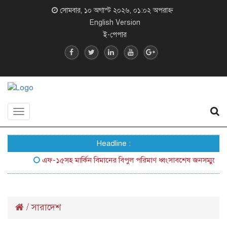
সোমবার, ১০ অগাস্ট ২০২৬, ০১:০২ অপরাহ্ন
English Version
ই-পেপার
Toggle
navigation
Headline :
এফ-১৫সহ মার্কিন বিমানের বিপুল পরিমাণ ধ্বংসাবশেষ জনসম্মুখে আনল ইর
/
সারাদেশ