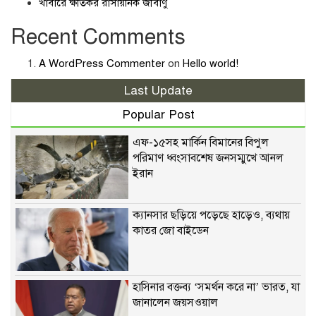
খাবারে ক্ষতিকর রাসায়নিক জীবাণু
Recent Comments
A WordPress Commenter
on
Hello world!
Last Update
Popular Post
এফ-১৫সহ মার্কিন বিমানের বিপুল
পরিমাণ ধ্বংসাবশেষ জনসম্মুখে আনল
ইরান
ক্যানসার ছড়িয়ে পড়েছে হাড়েও, ব্যথায়
কাতর জো বাইডেন
হাসিনার বক্তব্য ‘সমর্থন করে না’ ভারত, যা
জানালেন জয়সওয়াল