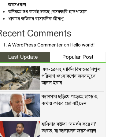
জয়সওয়াল
অনিয়মে ভর করেই চলছে বেসরকারি হাসপাতাল
খাবারে ক্ষতিকর রাসায়নিক জীবাণু
Recent Comments
A WordPress Commenter
on
Hello world!
Last Update
Popular Post
এফ-১৫সহ মার্কিন বিমানের বিপুল
পরিমাণ ধ্বংসাবশেষ জনসম্মুখে
আনল ইরান
ক্যানসার ছড়িয়ে পড়েছে হাড়েও,
ব্যথায় কাতর জো বাইডেন
হাসিনার বক্তব্য ‘সমর্থন করে না’
ভারত, যা জানালেন জয়সওয়াল