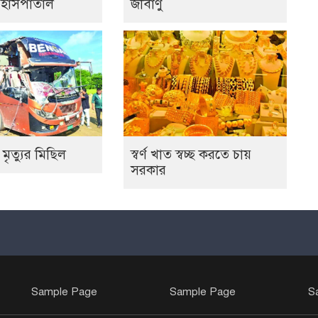
 হাসপাতাল
জীবাণু
 মৃত্যুর মিছিল
স্বর্ণ খাত স্বচ্ছ করতে চায়
সরকার
Sample Page
Sample Page
S