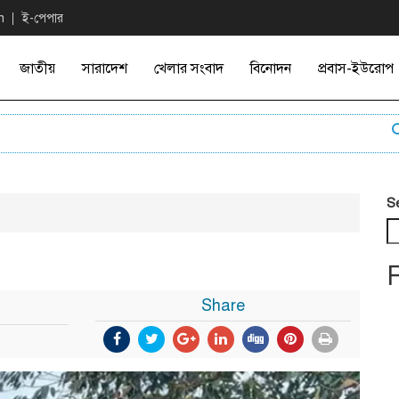
n
ই-পেপার
জাতীয়
সারাদেশ
খেলার সংবাদ
বিনোদন
প্রবাস-ইউরোপ
এফ-১
S
Share