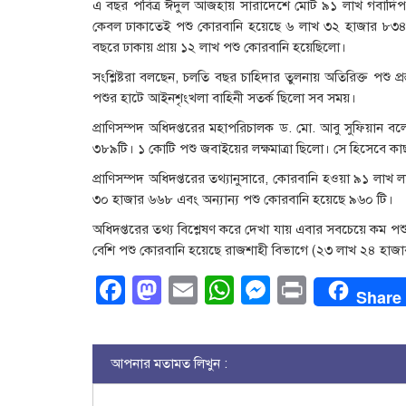
এ বছর পবিত্র ঈদুল আজহায় সারাদেশে মোট ৯১ লাখ গবাদিপশ
কেবল ঢাকাতেই পশু কোরবানি হয়েছে ৬ লাখ ৩২ হাজার ৮৩৪টি
বছরে ঢাকায় প্রায় ১২ লাখ পশু কোরবানি হয়েছিলো।
সংশ্লিষ্টরা বলছেন, চলতি বছর চাহিদার তুলনায় অতিরিক্ত পশু প্রস
পশুর হাটে আইনশৃংখলা বাহিনী সতর্ক ছিলো সব সময়।
প্রাণিসম্পদ অধিদপ্তরের মহাপরিচালক ড. মো. আবু সুফিয়ান 
৩৮৯টি। ১ কোটি পশু জবাইয়ের লক্ষমাত্রা ছিলো। সে হিসেবে কা
প্রাণিসম্পদ অধিদপ্তরের তথ্যানুসারে, কোরবানি হওয়া ৯১ লা
৩০ হাজার ৬৬৮ এবং অন্যান্য পশু কোরবানি হয়েছে ৯৬০ টি।
অধিদপ্তরের তথ্য বিশ্লেষণ করে দেখা যায় এবার সবচেয়ে কম 
বেশি পশু কোরবানি হয়েছে রাজশাহী বিভাগে (২৩ লাখ ২৪ হাজা
Facebook
Mastodon
Email
WhatsApp
Messenge
Print
Share
আপনার মতামত লিখুন :