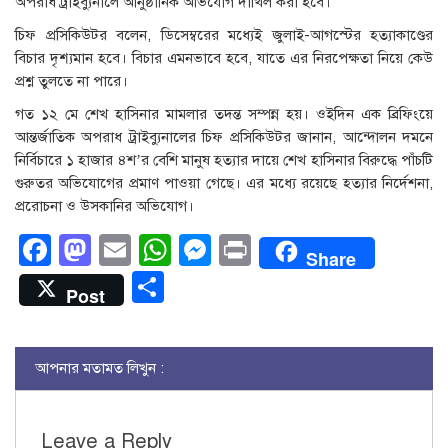
অপরাধ ট্রাইব্যুনালে আনুষ্ঠানিক অভিযোগ দাখিল করা হবে।
চিফ প্রসিকিউটর বলেন, ডিসেম্বরের মধ্যেই জুলাই-আগস্টের হত্যাকাণ্ডের
বিচার দৃশ্যমান হবে। বিচার এমনভাবে হবে, যাতে এর নিরপেক্ষতা নিয়ে কেউ
প্রশ্ন তুলতে না পারে।
গত ১২ মে শেখ হাসিনার মামলার তদন্ত সম্পন্ন হয়। ওইদিন এক ব্রিফিংয়ে
আন্তর্জাতিক অপরাধ ট্রাইব্যুনালের চিফ প্রসিকিউটর জানান, আন্দোলন দমনে
নির্বিচারে ১ হাজার ৪শ’র বেশি মানুষ হত্যার দায়ে শেখ হাসিনার বিরুদ্ধে পাঁচটি
গুরুতর অভিযোগের প্রমাণ পাওয়া গেছে। এর মধ্যে রয়েছে হত্যার নির্দেশনা,
প্ররোচনা ও উসকানির অভিযোগ।
Facebook
Mastodon
Email
WhatsApp
Messenger
Print
Share
Share
Post
আপনার মতামত লিখুন :
Leave a Reply