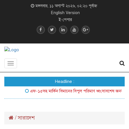
মঙ্গলবার, ১১ অগাস্ট ২০২৬, ০২:২০ পূর্বাহ্ন
English Version
ই-পেপার
Toggle
navigation
Headline :
এফ-১৫সহ মার্কিন বিমানের বিপুল পরিমাণ ধ্বংসাবশেষ জনসম্মুখে আন
/
সারাদেশ