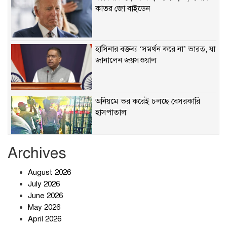
কাতর জো বাইডেন
হাসিনার বক্তব্য ‘সমর্থন করে না’ ভারত, যা
জানালেন জয়সওয়াল
অনিয়মে ভর করেই চলছে বেসরকারি
হাসপাতাল
Archives
খাবারে ক্ষতিকর রাসায়নিক জীবাণু
August 2026
July 2026
June 2026
May 2026
April 2026
সৌদি আরব-পাকিস্তান-তুরস্কের প্রতিরক্ষা