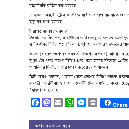
যাত্রাবিরতি বাতিল করা হয়েছে।
এ ছাড়া ঢাকামুখী ট্রেনে অতিরিক্ত যাত্রীদের চাপ সামলাতে জয়
ইস্যু বন্ধ রাখা হয়েছে।
নিরাপত্তাব্যবস্থা জোরদার
ঈদযাত্রাকে নিরাপদ, স্বাচ্ছন্দ্যময় ও উৎসবমুখর করতে কমলাপুর 
প্ল্যাটফর্মসহ বিভিন্ন পয়েন্টে র‍্যাব, পুলিশ, আনসার সদস্যদের 
কমলাপুর রেলস্টেশনের কর্মকর্তা (স্টেশন মাস্টার) আনোয়ার
দুপুর ১টা পর্যন্ত দেশের বিভিন্ন প্রান্ত থেকে ঢাকায় ফিরেছে ৩৫টি
ও শনিবার ফিরতি যাত্রার চাপ সবচেয়ে বেশি থাকবে।
তিনি আরও জানান, *“ঢাকা থেকে দেশের বিভিন্ন গন্তব্যে রাজশাহীগ
প্রভাতী, অগ্নিবীণাসহ বেশ কয়েকটি ট্রেন নির্ধারিত সময়ে ছেড়
*স্বস্তিদায়ক হয়েছে।”
Facebook
Mastodon
Email
WhatsApp
Messenge
Print
Share
আপনার মতামত লিখুন :