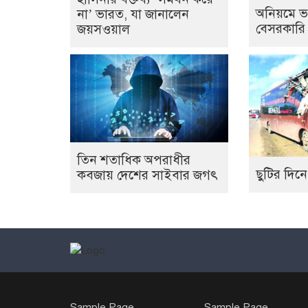
অনিয়মে ভ
না’ ভারত, যা জানালেন
বেসরকারি
জয়সওয়াল
তিন শতাধিক অপরাধীর
ছুটির দিনে
কবজায় দেশের সাইবার জগৎ
Sample Page
Sample Page