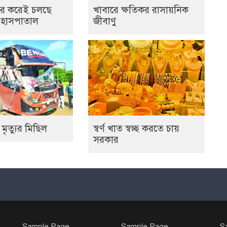
র করেই চলছে
খাবারে ক্ষতিকর রাসায়নিক
 হাসপাতাল
জীবাণু
 মৃত্যুর মিছিল
স্বর্ণ খাত স্বচ্ছ করতে চায়
সরকার
Sample Page
Sample Page
S