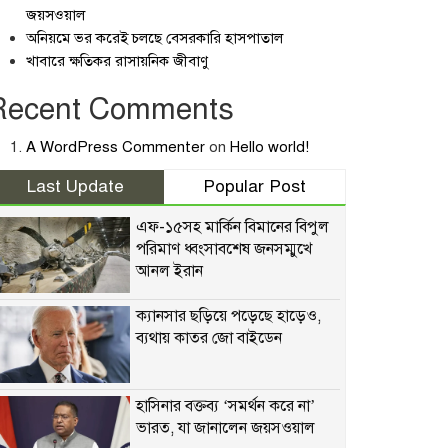
জয়সওয়াল
অনিয়মে ভর করেই চলছে বেসরকারি হাসপাতাল
খাবারে ক্ষতিকর রাসায়নিক জীবাণু
Recent Comments
A WordPress Commenter
on
Hello world!
Last Update
Popular Post
এফ-১৫সহ মার্কিন বিমানের বিপুল
পরিমাণ ধ্বংসাবশেষ জনসম্মুখে
আনল ইরান
ক্যানসার ছড়িয়ে পড়েছে হাড়েও,
ব্যথায় কাতর জো বাইডেন
হাসিনার বক্তব্য ‘সমর্থন করে না’
ভারত, যা জানালেন জয়সওয়াল