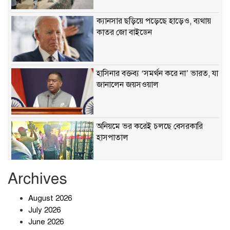
ক্যানসার ছড়িয়ে পড়েছে হাড়েও, ব্যথায়
কাতর জো বাইডেন
হাসিনার বক্তব্য ‘সমর্থন করে না’ ভারত, যা
জানালেন জয়সওয়াল
অনিয়মে ভর করেই চলছে বেসরকারি
হাসপাতাল
Archives
খাবারে ক্ষতিকর রাসায়নিক জীবাণু
August 2026
July 2026
June 2026