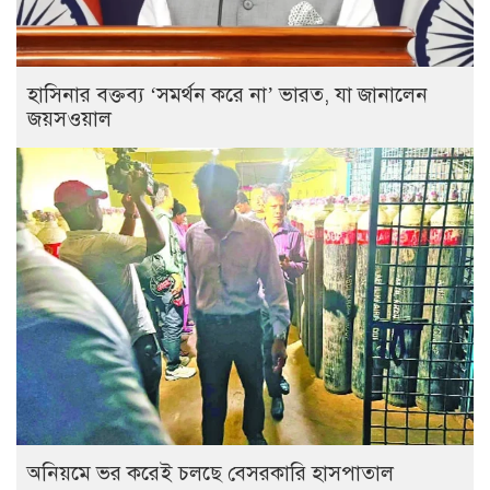
হাসিনার বক্তব্য ‘সমর্থন করে না’ ভারত, যা জানালেন
জয়সওয়াল
অনিয়মে ভর করেই চলছে বেসরকারি হাসপাতাল