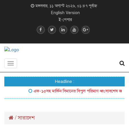
মঙ্গলবার, ১১ অগাস্ট ২০২৬, ০১:৪৭ পূর্বাহ্ন
English Version
ই-পেপার
Toggle
navigation
Headline :
এফ-১৫সহ মার্কিন বিমানের বিপুল পরিমাণ ধ্বংসাবশেষ জনসম্মুখে 
/
সারাদেশ