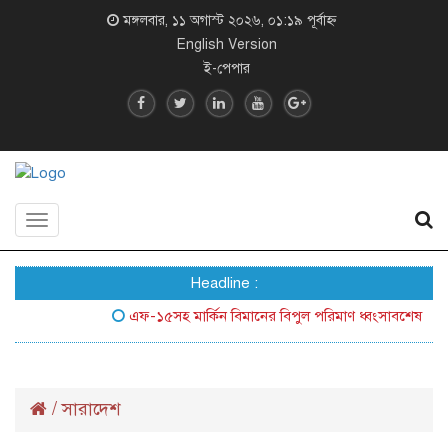
মঙ্গলবার, ১১ অগাস্ট ২০২৬, ০১:১৯ পূর্বাহ্ন
English Version
ই-পেপার
Toggle
navigation
Headline :
এফ-১৫সহ মার্কিন বিমানের বিপুল পরিমাণ ধ্বংসাবশেষ জনসম্মুখ
/
সারাদেশ