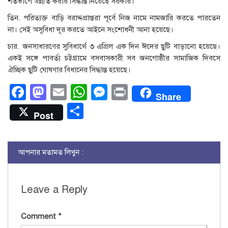
শতভাগে উন্নীত করার সিদ্ধান্ত নিয়েছে সরকার।
তিন. পরিত্যক্ত বাড়ি বরাদ্দপ্রাপ্তরা পূর্বে নিজ নামে নামজারি করতে পারতেন
না। সেই অসুবিধা দূর করতে আইনে সংশোধনী আনা হয়েছে।
চার. জনসাধারণের সুবিধার্থে ৩ এপ্রিল এক দিন ঈদের ছুটি বাড়ানো হয়েছে।
একই সঙ্গে পাবর্ত্য চট্টগ্রামে বসবাসকারী সব জনগোষ্ঠীর সামাজিক দিবসে
ঐচ্ছিক ছুটি ঘোষণার বিধানের সিদ্ধান্ত হয়েছে।
Facebook
Mastodon
Email
WhatsApp
Messenger
Print
Share
Share
Post
আপনার মতামত লিখুন :
Leave a Reply
Comment
*