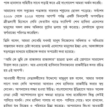
পাক হানাদার বাহিনীর সাথে লড়াই করে এই বাংলাদেশ আমরা অর্জন করেছি।
আমাদের লাল সবুজের পতাকায় বারবার শকুনের ছোবল পড়েছে। সর্বশেষ
২০০৮ থেকে ২০২৪ সালের আগস্ট পর্যন্ত একটি ভিনদেশী অপশক্তির
ক্রীতদাসী হিসেবে লেডি ফেরাউন খ্যাত ফ্যাসিস্ট শেখ হাসিনা এদেশের
মানুষের সকল রকম অধিকার বুটের তলায় পৃষ্ঠ করেছে। দেশটাকে খুনের
স্বর্গরাজ্যে পরিণত করেছিল।
তিনি বলেন, আমরা দেখেছি যখনই মানুষ নিজেদের অধিকার ও অভিপ্রায়
বাস্তবায়ন করার চেষ্টা করেছে তখনই এদেশের মানুষের ইচ্ছা এবং আকাঙ্ক্ষাকে
ষড়যন্ত্রের মাধ্যমে হাইজ্যাক করার অপচেষ্টা করা হয়েছে।
“আমি কে তুমি কে রাজাকার রাজাকার” ছাত্ররা তখন এই স্লোগানে সারাদেশ
উত্তাল করে তোলে। আর এভাবেই হাসিনার বিভাজনের রাজনীতির কবর রচিত
হয় ৫ই আগস্ট।
আওয়ামী লীগের নেতাকর্মীদের উদ্দেশ্যে মামুনুল হক বলেন, আমার অবাক
লাগে যখন দেখি আপনারা আবারও শেখ হাসিনার রাজনীতি করার স্বপ্ন
দেখেন। আপনাদের লজ্জা হওয়া উচিত। বাংলাদেশের ইতিহাসে আরও অনেক
নেতা নেত্রী আন্দোলনের মুখে ক্ষমতা ছাড়তে বাধ্য হয়েছিলেন কিন্তু কেউই
পালিয়ে যাননি। শেখ হাসিনা পালায় না বলে- পালিয়ে গেছে। মনে রাখবেন,
হাসিনা শুধু নিজের ও পরিবারে চিন্তা করেছে। আপনাদের কিংবা আওয়ামী