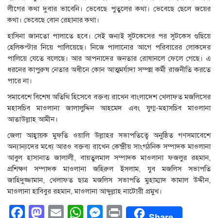
লীগের কথা দুবার ভাবেনি। ভেবেছে পুতুলের কথা। ভেবেছে ছেলে জয়ের
কথা। ভেবেছে বোন রেহানার কথা।
হাসিনা জানতো পালাতে হবে। সেই জন্যই সুটকেসের পর সুটকেস গুছিয়ে
হেলিকপ্টার নিয়ে পালিয়েছে। নিজে পালানোর আগে পরিবারের লোকদের
পালিয়ে যেতে বলেছে। আর আপনাদের জনতার রোষানলে ফেলে গেছে। এ
ধরনের কাপুরুষ নেতার অধীনে কোন আত্মমর্যাদা সম্পন্ন কর্মী রাজনীতি করতে
পারে না।
সমাবেশে বিশেষ অতিথি হিসেবে বক্তব্য রাখেন বাংলাদেশ খেলাফত মজলিসের
মহাসচিব মাওলানা জালালুদ্দিন আহমেদ এবং যুগ্ম-মহাসচিব মাওলানা
আতাউল্লাহ আমীন।
জেলা আহ্বায়ক মুফতি ওয়ালি উল্লাহর সভাপতিত্বে অনুষ্ঠিত গণসমাবেশে
অন্যান্যদের মধ্যে আরও বক্তব্য রাখেন কেন্দ্রীয় সাংগঠনিক সম্পাদক মাওলানা
আবুল হাসানাত জালালী, বায়তুলমাল সম্পাদক মাওলানা ফজলুর রহমান,
প্রশিক্ষণ সম্পাদক মাওলানা জহিরুল ইসলাম, যুব মজলিস সভাপতি
জাহিদুজ্জামান, খেলাফত ছাত্র মজলিস সভাপতি মুহাম্মাদ কামাল উদ্দীন,
মাওলানা হাবিবুর রহমান, মাওলানা আব্দুল্লাহ নাটোরী প্রমুখ।
Facebook
Mastodon
Email
WhatsApp
Messenger
Print
Share