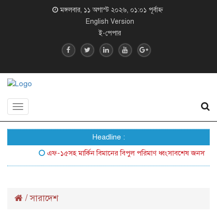
মঙ্গলবার, ১১ অগাস্ট ২০২৬, ০১:০১ পূর্বাহ্ন
English Version
ই-পেপার
Toggle
navigation
Headline :
এফ-১৫সহ মার্কিন বিমানের বিপুল পরিমাণ ধ্বংসাবশেষ জনসম্মুখে আনল 
/
সারাদেশ