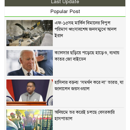
Last Update
Popular Post
এফ-১৫সহ মার্কিন বিমানের বিপুল
পরিমাণ ধ্বংসাবশেষ জনসম্মুখে আনল
ইরান
ক্যানসার ছড়িয়ে পড়েছে হাড়েও, ব্যথায়
কাতর জো বাইডেন
হাসিনার বক্তব্য ‘সমর্থন করে না’ ভারত, যা
জানালেন জয়সওয়াল
অনিয়মে ভর করেই চলছে বেসরকারি
হাসপাতাল