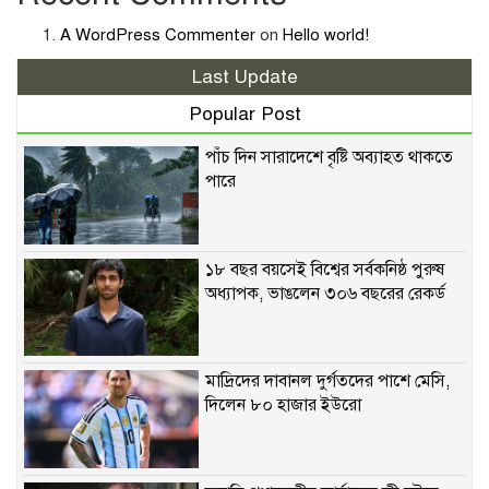
A WordPress Commenter
on
Hello world!
Last Update
Popular Post
পাঁচ দিন সারাদেশে বৃষ্টি অব্যাহত থাকতে
পারে
১৮ বছর বয়সেই বিশ্বের সর্বকনিষ্ঠ পুরুষ
অধ্যাপক, ভাঙলেন ৩০৬ বছরের রেকর্ড
মাদ্রিদের দাবানল দুর্গতদের পাশে মেসি,
দিলেন ৮০ হাজার ইউরো