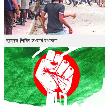
ছাত্রদল-শিবির সংঘর্ষে রণক্ষেত্র