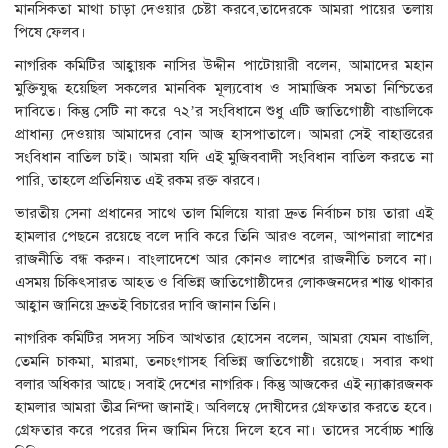
মানসিকতা মাথা চাড়া দেওয়ার চেষ্টা করবে,তাদেরকে আমরা পায়ের তলায়
পিষে ফেলব।
নাগরিক কমিটির আহ্বায়ক নাসির উদ্দীন পাটোয়ারী বলেন, আমাদের মহান
মুক্তিযুদ্ধ হয়েছিল সকলের মানবিক মূল্যবোধ ও সামাজিক সমতা নিশ্চিতের
দাবিতে। কিন্তু সেটি না করে ৭২’র সংবিধানে শুধু এটি জাতিগোষ্ঠী বাঙালিকে
প্রাধান্য দেওয়ায় আমাদের বোন আজ হাসপাতালে। আমরা সেই বাহাত্তরের
সংবিধান বাতিল চাই। আমরা যদি এই মুজিববাদী সংবিধান বাতিল করতে না
পারি, তাহলে প্রতিনিয়ত এই রকম রক্ত ঝরবে।
ভারতীয় সেনা প্রধানের সাথে তাল মিলিয়ে যারা দ্রুত নির্বাচন চায় তারা এই
হামলার পেছনে রয়েছে বলে দাবি করে তিনি আরও বলেন, আপনারা লাশের
রাজনীতি বন্ধ করুন। বাংলাদেশে আর কোনও লাশের রাজনীতি চলবে না।
এসময় চিকিৎসারত আহত ও বিভিন্ন জাতিগোষ্ঠীদের লোকজনদের শান্ত থাকার
আহ্বান জানিয়ে দ্রুতই বিচারের দাবি জানান তিনি।
নাগরিক কমিটির সদস্য সচিব আখতার হোসেন বলেন, আমরা যেমন বাঙালি,
তেমনি চাকমা, মারমা, তনচংগাসহ বিভিন্ন জাতিগোষ্ঠী রয়েছে। সবার কথা
বলার অধিকার আছে। সবাই দেশের নাগরিক। কিন্তু আজকের এই ন্যাক্কারজনক
হামলার আমরা তীব্র নিন্দা জানাই। অবিলম্বে দোষীদের গ্রেফতার করতে হবে।
গ্রেফতার করে পরের দিন জামিন দিয়ে দিলে হবে না। তাদের সর্বোচ্চ শাস্তি