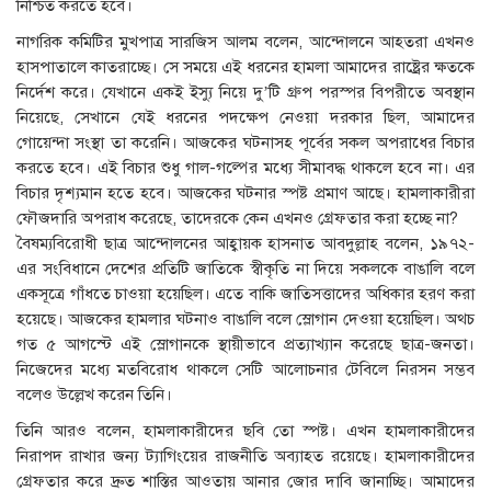
নিশ্চিত করতে হবে।
নাগরিক কমিটির মুখপাত্র সারজিস আলম বলেন, আন্দোলনে আহতরা এখনও
হাসপাতালে কাতরাচ্ছে। সে সময়ে এই ধরনের হামলা আমাদের রাষ্ট্রের ক্ষতকে
নির্দেশ করে। যেখানে একই ইস্যু নিয়ে দু’টি গ্রুপ পরস্পর বিপরীতে অবস্থান
নিয়েছে, সেখানে যেই ধরনের পদক্ষেপ নেওয়া দরকার ছিল, আমাদের
গোয়েন্দা সংস্থা তা করেনি। আজকের ঘটনাসহ পূর্বের সকল অপরাধের বিচার
করতে হবে। এই বিচার শুধু গাল-গল্পের মধ্যে সীমাবদ্ধ থাকলে হবে না। এর
বিচার দৃশ্যমান হতে হবে। আজকের ঘটনার স্পষ্ট প্রমাণ আছে। হামলাকারীরা
ফৌজদারি অপরাধ করেছে, তাদেরকে কেন এখনও গ্রেফতার করা হচ্ছে না?
বৈষম্যবিরোধী ছাত্র আন্দোলনের আহ্বায়ক হাসনাত আবদুল্লাহ বলেন, ১৯৭২-
এর সংবিধানে দেশের প্রতিটি জাতিকে স্বীকৃতি না দিয়ে সকলকে বাঙালি বলে
একসূত্রে গাঁধতে চাওয়া হয়েছিল। এতে বাকি জাতিসত্তাদের অধিকার হরণ করা
হয়েছে। আজকের হামলার ঘটনাও বাঙালি বলে স্লোগান দেওয়া হয়েছিল। অথচ
গত ৫ আগস্টে এই স্লোগানকে স্থায়ীভাবে প্রত্যাখ্যান করেছে ছাত্র-জনতা।
নিজেদের মধ্যে মতবিরোধ থাকলে সেটি আলোচনার টেবিলে নিরসন সম্ভব
বলেও উল্লেখ করেন তিনি।
তিনি আরও বলেন, হামলাকারীদের ছবি তো স্পষ্ট। এখন হামলাকারীদের
নিরাপদ রাখার জন্য ট্যাগিংয়ের রাজনীতি অব্যাহত রয়েছে। হামলাকারীদের
গ্রেফতার করে দ্রুত শাস্তির আওতায় আনার জোর দাবি জানাচ্ছি। আমাদের