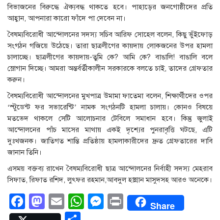
বিভাজনের বিরুদ্ধে ঐক্যবদ্ধ থাকতে হবে। পাহাড়ের জনগোষ্ঠীদের প্রতি
আহ্বান, আপনারা কারো ফাঁদে পা দেবেন না।
বৈষম্যবিরোধী আন্দোলনের সদস্য সচিব আরিফ সোহেল বলেন, কিছু ভুঁইফোড়
সংগঠন গজিয়ে উঠেছে। তারা ছাত্রলীগের কায়দায় লোকজনের উপর হামলা
চালাচ্ছে। ছাত্রলীগের কায়দায়-তুমি কে? আমি কে? বাঙালি! বাঙালি বলে
স্লোগান দিচ্ছে। আমরা অন্তর্বর্তীকালীন সরকারকে বলতে চাই, তাদের গ্রেফতার
করুন।
বৈষম্যবিরোধী আন্দোলনের মুখপাত্র উমামা ফাতেমা বলেন, শিক্ষার্থীদের ওপর
‘স্টুডেন্ট ফর সভারেন্টি’ নামক সংগঠনটি হামলা চালায়। কোনও বিষয়ে
মতভেদ থাকলে সেটি আলোচনার টেবিলে সমাধান হবে। কিন্তু জুলাই
আন্দোলনের পাঁচ মাসের মাথায় একই দৃশ্যের পুনরাবৃত্তি ঘটছে, এটি
দুঃখজনক। জাতিগত শান্তি প্রতিষ্ঠায় হামলাকারীদের দ্রুত গ্রেফতারের দাবি
জানান তিনি।
এসময় বক্তব্য রাখেন বৈষম্যবিরোধী ছাত্র আন্দোলনের নির্বাহী সদস্য মেহরাব
সিফাত, রিফাত রশিদ, লুৎফর রহমান,আবদুল হান্নান মাসুদসহ আরও অনেকে।
Facebook
Mastodon
Email
WhatsApp
Messenger
Print
Share
Share