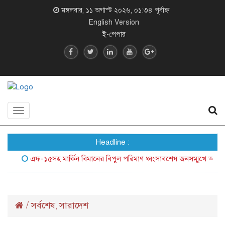
মঙ্গলবার, ১১ অগাস্ট ২০২৬, ০১:৩৪ পূর্বাহ্ন
English Version
ই-পেপার
Toggle
navigation
Headline :
এফ-১৫সহ মার্কিন বিমানের বিপুল পরিমাণ ধ্বংসাবশেষ জনসম্মুখে আনল ইরান
/
সর্বশেষ
সারাদেশ
,