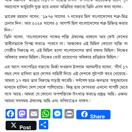
আজ শুক্রবার ‘জাতীয় বিপ্লব ও সংহতি দিবস’ উপলক্ষে আয়োজিত র‌্যালি পূর্ব
সমাবেশে ভার্চুয়ালি যুক্ত হয়ে প্রধান অতিথির বক্তব্যে তিনি এসব কথা বলেন।
তারেক রহমান বলেন, ‘১৯৭৫ সালের ৭ নভেম্বর ছিল বাংলাদেশের শত্রু-মিত্র
চেনার দিন। আর ২০২৪ সালের ৫ আগস্ট ছিল বাংলাদেশের শত্রু চিহ্নিত করার
দিন।’
তিনি বলেন, ‘বাংলাদেশের পক্ষের শক্তি ঐক্যবদ্ধ থাকলে আর কেউ দেশের
স্বাধীনতাকে বিপন্ন করতে পারবে না। আজকের এই মিছিল কোনো ব্যক্তি বা
গোষ্ঠীর বিরুদ্ধে না, এই মিছিল হলো বাংলাদেশের স্বার্থ রক্ষার মিছিল। নিজের
অধিকার রক্ষার মিছিল। নিজের ভোট প্রয়োগের অধিকার প্রতিষ্ঠার মিছিল।’
এর আগে সভাপতির বক্তব্যে মির্জা ফখরুল ইসলাম আলমগীর বলেন, ‘দীর্ঘ ১৭
বছর শেখ হাসিনা তার দোসর বাহিনী দিয়ে এই দেশকে লুটপাট করে খেয়েছে।
আমরা ১৭ বছর তার বিরুদ্ধে লড়াই করেছি। সর্বশেষ ছাত্র-জনতার অভ্যুত্থানের
মাধ্যমে হাসিনা দেশ থেকে পালিয়েছে। কিন্তু তার দোসররা এখনো ঘাপটি মেরে
বসে আছে। আমরা যে কোনো অপশক্তিকে উৎখাত করতে প্রস্তুত আছি। এজন্য
আমরা সবসময় ঐক্যবদ্ধ আছি এবং ভবিষ্যতেও থাকব।’
Facebook
Mastodon
Email
WhatsApp
Messenger
Print
Share
Share
Post