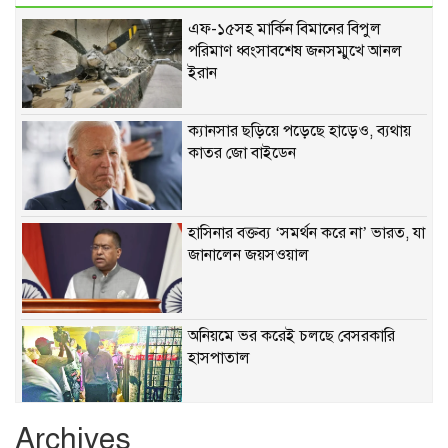
এফ-১৫সহ মার্কিন বিমানের বিপুল
পরিমাণ ধ্বংসাবশেষ জনসম্মুখে আনল
ইরান
ক্যানসার ছড়িয়ে পড়েছে হাড়েও, ব্যথায়
কাতর জো বাইডেন
হাসিনার বক্তব্য ‘সমর্থন করে না’ ভারত, যা
জানালেন জয়সওয়াল
অনিয়মে ভর করেই চলছে বেসরকারি
হাসপাতাল
Archives