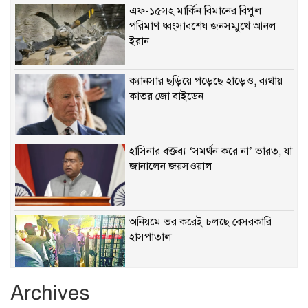
এফ-১৫সহ মার্কিন বিমানের বিপুল
পরিমাণ ধ্বংসাবশেষ জনসম্মুখে আনল
ইরান
ক্যানসার ছড়িয়ে পড়েছে হাড়েও, ব্যথায়
কাতর জো বাইডেন
হাসিনার বক্তব্য ‘সমর্থন করে না’ ভারত, যা
জানালেন জয়সওয়াল
অনিয়মে ভর করেই চলছে বেসরকারি
হাসপাতাল
Archives
খাবারে ক্ষতিকর রাসায়নিক জীবাণু