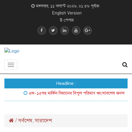
মঙ্গলবার, ১১ অগাস্ট ২০২৬, ০১:৫৬ পূর্বাহ্ন
English Version
ই-পেপার
Toggle
navigation
Headline :
এফ-১৫সহ মার্কিন বিমানের বিপুল পরিমাণ ধ্বংসাবশেষ জনসম্মুখে আনল
/
সর্বশেষ
সারাদেশ
,