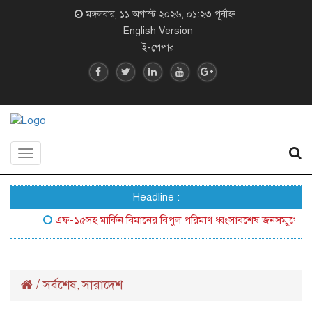
মঙ্গলবার, ১১ অগাস্ট ২০২৬, ০১:২৩ পূর্বাহ্ন
English Version
ই-পেপার
Toggle
navigation
Headline :
এফ-১৫সহ মার্কিন বিমানের বিপুল পরিমাণ ধ্বংসাবশেষ জনসম্মুখে আনল ইর
/
সর্বশেষ
সারাদেশ
,