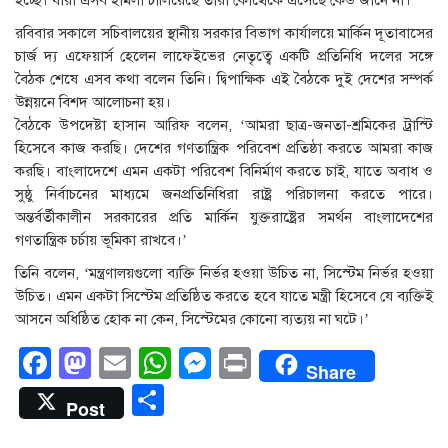
হচ্ছে। যারা এসব হামলা চালিয়েছে তারা কোত্থেকে এসেছে কেউ জানে না।’
রবিবার সকালে সচিবালয়ের স্থানীয় সরকার বিভাগ কার্যালয়ে মার্কিন দূতাবাসের
চার্জ দ্য এফেয়ার্স হেলেন লাফেইভের নেতৃত্বে একটি প্রতিনিধি দলের সঙ্গে
বৈঠক শেষে এসব কথা বলেন তিনি। দ্বিপাক্ষিক এই বৈঠকে দুই দেশের সম্পর্ক
উন্নয়নে বিশদ আলোচনা হয়।
বৈঠকে উপদেষ্টা হাসান আরিফ বলেন, ‘আমরা ছাত্র-জনতা-শ্রমিকের ট্রাস্টি
হিসেবে কাজ করছি। দেশের গণতান্ত্রিক পরিবেশ প্রতিষ্ঠা করতে আমরা কাজ
করছি। বাংলাদেশে এমন একটা পরিবেশ বিনির্মাণ করতে চাই, যাতে অবাধ ও
সুষ্ঠু নির্বাচনের মাধ্যমে জনপ্রতিনিধিরা রাষ্ট্র পরিচালনা করতে পারে।
অন্তর্বর্তীকালীন সরকারের প্রতি মার্কিন যুক্তরাষ্ট্রের সমর্থন বাংলাদেশের
গণতান্ত্রিক চর্চায় ভূমিকা রাখবে।’
তিনি বলেন, ‘মন্ত্রণালয়গুলো ব্যক্তি নির্ভর হওয়া উচিত না, সিস্টেম নির্ভর হওয়া
উচিত। এমন একটা সিস্টেম প্রতিষ্ঠিত করতে হবে যাতে মন্ত্রী হিসেবে যে ব্যক্তিই
আসনে অধিষ্ঠিত হোক না কেন, সিস্টেমের কোনো ব্যত্যয় না ঘটে।’
Facebook
Mastodon
Email
WhatsApp
Messenger
Print
Share
Share
Post