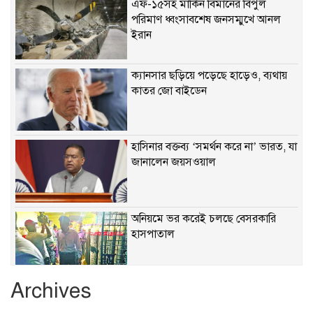
এফ-১৫সহ মার্কিন বিমানের বিপুল
পরিমাণ ধ্বংসাবশেষ জনসম্মুখে আনল
ইরান
ক্যানসার ছড়িয়ে পড়েছে হাড়েও, ব্যথায়
কাতর জো বাইডেন
হাসিনার বক্তব্য ‘সমর্থন করে না’ ভারত, যা
জানালেন জয়সওয়াল
অনিয়মে ভর করেই চলছে বেসরকারি
হাসপাতাল
Archives
খাবারে ক্ষতিকর রাসায়নিক জীবাণু