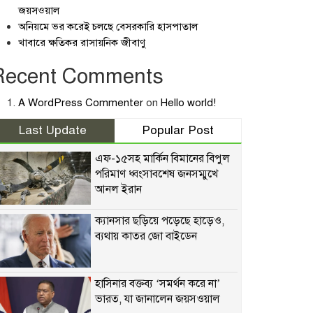
জয়সওয়াল
অনিয়মে ভর করেই চলছে বেসরকারি হাসপাতাল
খাবারে ক্ষতিকর রাসায়নিক জীবাণু
Recent Comments
A WordPress Commenter
on
Hello world!
Last Update
Popular Post
এফ-১৫সহ মার্কিন বিমানের বিপুল
পরিমাণ ধ্বংসাবশেষ জনসম্মুখে
আনল ইরান
ক্যানসার ছড়িয়ে পড়েছে হাড়েও,
ব্যথায় কাতর জো বাইডেন
হাসিনার বক্তব্য ‘সমর্থন করে না’
ভারত, যা জানালেন জয়সওয়াল