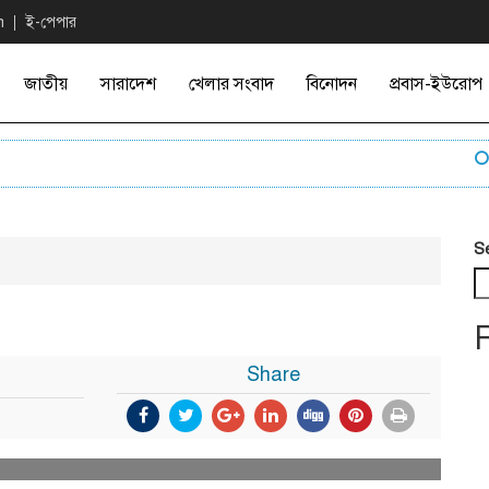
n
ই-পেপার
জাতীয়
সারাদেশ
খেলার সংবাদ
বিনোদন
প্রবাস-ইউরোপ
এফ-১
S
Share