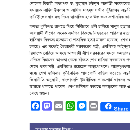
নোবেল বিজয়ী অধ্যাপক ড. মুহাম্মদ ইউনূস অন্তর্বর্তী সরকারে
সমন্বয়ক নাহিদ ইসলাম ও আসিফ মাহমুদ সজীব ভূঁইয়াসহ অন্তর্বর্
দায়িত্ব দেওয়ার মধ্য দিয়ে স্বাভাবিক হতে শুরু করে প্রশাসনিক কার্
ক্ষমতা কুক্ষিগত রাখতে গিয়ে নির্বিচারে গুলি চালিয়ে মানুষ হত্যা
আওয়ামী লীগের অনেক এমপির বিরুদ্ধে নিহতদের পরিবার হত্যা
হাসিনার বিরুদ্ধে ইতোমধ্যে শতাধিক হত্যা মামলা হয়েছে। শেখ 
চলছে। এর মধ্যেই স্বৈরাচারী সরকারের মন্ত্রী, এমপিসহ আইনশৃঙ্
রিমান্ডে বেরিয়ে আসছে আওয়ামী লীগ সরকারের সময়ে ক্ষমতাধর এসব
এদিকে বিচারের আওতা থেকে বাঁচতে শেখ হাসিনা সরকারের পত
দেশে থাকা মন্ত্রী, এমপিরাও রয়েছেন আত্মগোপনে। আইনশৃঙ্খলা 
মধ্যে শেখ হাসিনার কূটনৈতিক পাসপোর্ট বাতিল করেছে অন্
ভিসানীতি অনুযায়ী, বাংলাদেশি কূটনীতিক পাসপোর্ট থাকলে
ভারতে থাকতে পারেন। শেখ হাসিনার ভারতে অবস্থানের আজ এক মা
চলছে গুঞ্জন।
Facebook
Mastodon
Email
WhatsApp
Messenge
Print
Share
আপনার মতামত লিখুন :