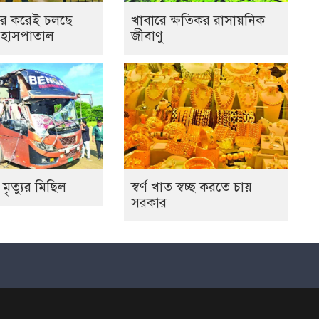
র করেই চলছে
খাবারে ক্ষতিকর রাসায়নিক
 হাসপাতাল
জীবাণু
 মৃত্যুর মিছিল
স্বর্ণ খাত স্বচ্ছ করতে চায়
সরকার