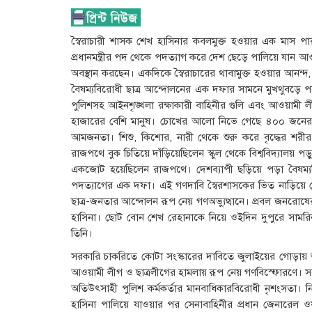
স্বৈরাচারী শাসক শেখ হাসিনার কবলমুক্ত হওয়ার এক মাস প
প্রধানমন্ত্রীর পদ থেকে পদত্যাগ করে দেশ ছেড়ে পালিয়ে যান 
অবস্থান করছেন। একদিকে স্বৈরাচারের থাবামুক্ত হওয়ার আনন
বৈষম্যবিরোধী ছাত্র আন্দোলনের এক দফার সামনে মুখথুবড়ে পড়
পুলিশসহ আইনশৃঙ্খলা রক্ষাকারী বাহিনীর গুলি এবং আওয়ামী লীগের 
হাজারের বেশি মানুষ। চোখের আলো নিভে গেছে ৪০০ জনের। 
আমজনতা। শিশু, কিশোর, নারী থেকে শুরু করে বৃদ্ধের শর
রাজপথে বুক চিতিয়ে দাঁড়িয়েছিলেন স্কুল থেকে বিশ্ববিদ্যালয় পড়ুয়
একজোট হয়েছিলেন রাজপথে। দেশব্যাপী ছড়িয়ে পড়া বৈষম্যবি
পদত্যাগের এক দফা। এই গণদাবি স্বৈরশাসকের ভিত নাড়িয়ে দ
ছাত্র-জনতার আন্দোলন রূপ নেয় গণঅভ্যুত্থানে। প্রবল জনরোষের
হাসিনা। ছোট বোন শেখ রেহানাকে নিয়ে ওইদিন দুপুরে সামরিক
তিনি।
সরকারি চাকরিতে কোটা সংস্কারের দাবিতে জুলাইয়ের গোড়ায় শু
আওয়ামী লীগ ও ছাত্রলীগের হামলায় রূপ নেয় গণবিস্ফোরণে। সর
অতিউৎসাহী পুলিশ কর্মকর্তার মানবাধিকারবিরোধী নৃশংসতা। নি
হাসিনা পালিয়ে যাওয়ার পর সেনাবাহিনীর প্রধান জেনারেল 