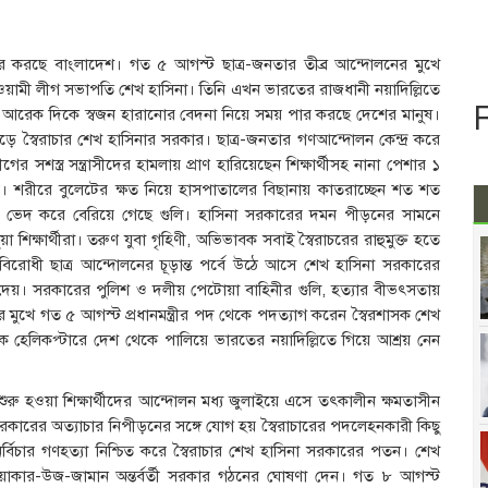
ার করছে বাংলাদেশ। গত ৫ আগস্ট ছাত্র-জনতার তীব্র আন্দোলনের মুখে
আওয়ামী লীগ সভাপতি শেখ হাসিনা। তিনি এখন ভারতের রাজধানী নয়াদিল্লিতে
্দ, আরেক দিকে স্বজন হারানোর বেদনা নিয়ে সময় পার করছে দেশের মানুষ।
ে স্বৈরাচার শেখ হাসিনার সরকার। ছাত্র-জনতার গণআন্দোলন কেন্দ্র করে
সশস্ত্র সন্ত্রাসীদের হামলায় প্রাণ হারিয়েছেন শিক্ষার্থীসহ নানা পেশার ১
শরীরে বুলেটের ক্ষত নিয়ে হাসপাতালের বিছানায় কাতরাচ্ছেন শত শত
ীর ভেদ করে বেরিয়ে গেছে গুলি। হাসিনা সরকারের দমন পীড়নের সামনে
া শিক্ষার্থীরা। তরুণ যুবা গৃহিণী, অভিভাবক সবাই স্বৈরাচরের রাহুমুক্ত হতে
রোধী ছাত্র আন্দোলনের চূড়ান্ত পর্বে উঠে আসে শেখ হাসিনা সরকারের
েয়। সরকারের পুলিশ ও দলীয় পেটোয়া বাহিনীর গুলি, হত্যার বীভৎসতায়
 মুখে গত ৫ আগস্ট প্রধানমন্ত্রীর পদ থেকে পদত্যাগ করেন স্বৈরশাসক শেখ
 হেলিকপ্টারে দেশ থেকে পালিয়ে ভারতের নয়াদিল্লিতে গিয়ে আশ্রয় নেন
রু হওয়া শিক্ষার্থীদের আন্দোলন মধ্য জুলাইয়ে এসে তৎকালীন ক্ষমতাসীন
কারের অত্যাচার নিপীড়নের সঙ্গে যোগ হয় স্বৈরাচারের পদলেহনকারী কিছু
র্বিচার গণহত্যা নিশ্চিত করে স্বৈরাচার শেখ হাসিনা সরকারের পতন। শেখ
ওয়াকার-উজ-জামান অন্তর্বর্তী সরকার গঠনের ঘোষণা দেন। গত ৮ আগস্ট