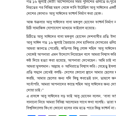
গত ১৬ জুলাই কোটা আন্দোলনের সময় পুলিশের গুলিতে রংপুরের 
নিহতের পর বিভিন্ন মহল থেকে দাবি উঠেছিল আবু সাঈদের একটি ভাষ
দেশের কোথাও আবু সাঈদের ভাষ্কর্য নির্মাণ করা হোক।
আজ শুক্রবার আবু সাঈদের বাবা মকবুল হোসেন ভাষ্কর্য নির্মা
চিঠি সামাজিক যোগাযোগ মাধ্যমে ভাইরাল হয়েছে।
চিঠিতে আবু সাঈদের বাবা মকবুল হোসেন দেশবাসীর প্রতি উ
আবু সাঈদ গত ১৬ জুলাই স্বৈরাচার শেখ হাসিনার দোসরের গুলি
আমরা জানতে পেরেছি, কতিপয় কিছু লোক শহিদ আবু সাঈদের ভাস
থেকেই আপনারা এমন উদ্যোগ নিয়েছেন বলে আমরা বিশ্বাস করি
কষ্ট দিয়ে হত্যা করা হয়েছে, আপনারা দেখেছেন। আমি চাই ন
আমরা মুসলমান। আল্লাহ ও আখিরাতে বিশ্বাস করি। যেহেতু ইসলাম ধর
প্রতি সম্মান রেখেই বলছি- দেশের কোনো স্থানে আমার ছেলের মূ
করছি, আমার ছেলের জন্য যদি কিছু করতেই চান, তাহলে জ
সর্বোপরি, আমরা আপনাদের কাছে শহিদ আবু সাঈদের জন্য দোয়
দোয়া চাই।”
এ প্রসঙ্গে আবু সাঈদের বড় ভাই আবু হোসেন বলেন, ‘বাবা ভাষ্ক
বানানো নিয়ে আমরা বিভিন্ন আলেমের সাথে কথা বলেছি। তারা ভা
বিশ্ববিদ্যালয় কিংবা কোনো হলের নাম হতে পারে কিন্তু ভাষ্কর্য না।