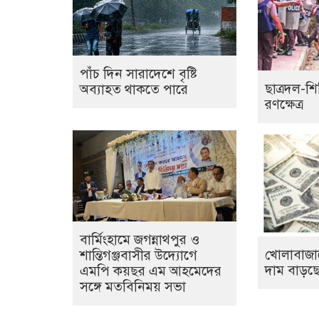
পাঁচ দিন সারাদেশে বৃষ্টি
ছাত্রদল-শি
অব্যাহত থাকতে পারে
রণক্ষেত্র
বার্মিংহামে জগন্নাথপুর ও
খোলাবাজা
শান্তিগঞ্জবাসীর উদ্যোগে
দাম বাড়ছে
এমপি কয়ছর এম আহমেদের
সঙ্গে মতবিনিময় সভা