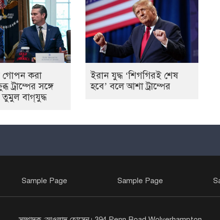
ত্য গোপন করা
ইরান যুদ্ধ ‘শিগগিরই শেষ
ব্ধ ট্রাম্পের সঙ্গে
হবে’ বলে আশা ট্রাম্পের
মুল বাগ্‌যুদ্ধ
Sample Page
Sample Page
S
সম্পাদক :আওলাদ হোসেন। 394 Penn Road Wolverhampton