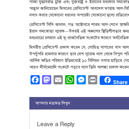
গাজা যুদ্ধবিরতি চুক্তি এবং যুক্তরাষ্ট্র ও ইরানের মধ্যকার সমঝ
আহ্বান জানিয়েছেন মিসরের প্রেসিডেন্ট আবদেল ফাত্তাহ আল-সিসি। 
নসাৎ করার যেকোনো ধরনের অপচেষ্টা যেকোনো মূল্যে প্রতির
প্রেসিডেন্ট সিসি জানান, গত অক্টোবরে শারম আল-শেখে স্বাক্ষরিত 
ইরান সমঝোতা স্মারক—উভয়ই এই অঞ্চলের স্থিতিশীলতার জন্য অত
মধ্যপ্রাচ্যে চলমান এই ভূ-রাজনৈতিক সংকটের কারণে অর্থনৈতিকভ
মিসরীয় প্রেসিডেন্ট প্রকাশ করেন যে, লোহিত সাগরের বাব আল-
উপর্যুপরি হামলার কারণে তার দেশ সুয়েজ খাল থেকে বিপুল পরি
আর্থিক ক্ষতির পরিমাণ ইতিমধ্যেই ১০ বিলিয়ন ডলার ছাড়িয়ে গে
আরও দীর্ঘমেয়াদি সংকটে পড়বে বলে তিনি আশঙ্কা প্রকাশ করেন
Facebook
Mastodon
Email
WhatsApp
Messenge
Print
Share
আপনার মতামত লিখুন :
Leave a Reply