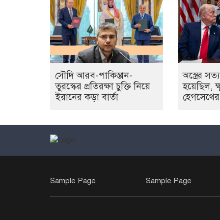
সৌদি আরব-পাকিস্তান-
অস্ত্রের স
তুরস্কের প্রতিরক্ষা চুক্তি নিয়ে
হয়েছিল, ক্ষু
ইরানের কড়া বার্তা
হেগসেথের তু
Sample Page
Sample Page