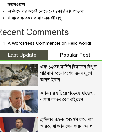
জয়সওয়াল
অনিয়মে ভর করেই চলছে বেসরকারি হাসপাতাল
খাবারে ক্ষতিকর রাসায়নিক জীবাণু
Recent Comments
A WordPress Commenter
on
Hello world!
Last Update
Popular Post
এফ-১৫সহ মার্কিন বিমানের বিপুল
পরিমাণ ধ্বংসাবশেষ জনসম্মুখে
আনল ইরান
ক্যানসার ছড়িয়ে পড়েছে হাড়েও,
ব্যথায় কাতর জো বাইডেন
হাসিনার বক্তব্য ‘সমর্থন করে না’
ভারত, যা জানালেন জয়সওয়াল