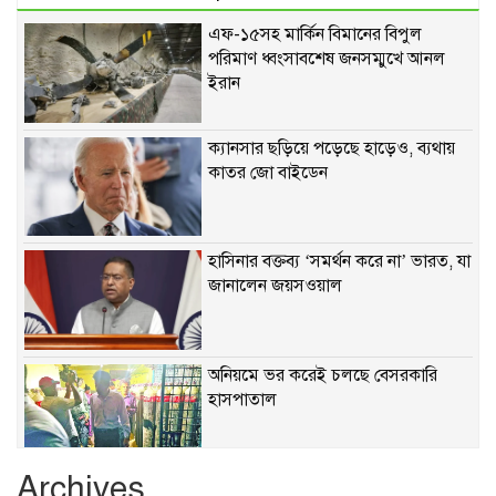
এফ-১৫সহ মার্কিন বিমানের বিপুল
পরিমাণ ধ্বংসাবশেষ জনসম্মুখে আনল
ইরান
ক্যানসার ছড়িয়ে পড়েছে হাড়েও, ব্যথায়
কাতর জো বাইডেন
হাসিনার বক্তব্য ‘সমর্থন করে না’ ভারত, যা
জানালেন জয়সওয়াল
অনিয়মে ভর করেই চলছে বেসরকারি
হাসপাতাল
Archives