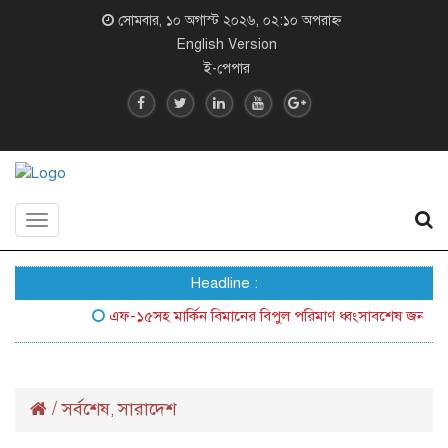
সোমবার, ১০ অগাস্ট ২০২৬, ০২:১০ অপরাহ্ন
English Version
ই-পেপার
Toggle
navigation
Headline :
এফ-১৫সহ মার্কিন বিমানের বিপুল পরিমাণ ধ্বংসাবশেষ জনসম্মুখে আ
/
সর্বশেষ
সারাদেশ
,