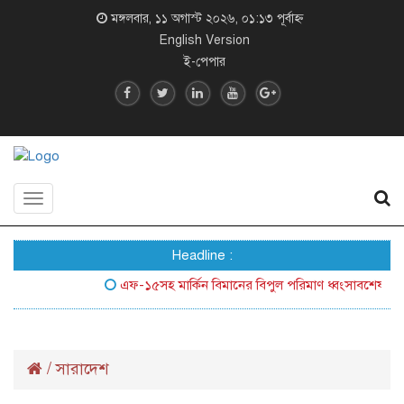
মঙ্গলবার, ১১ অগাস্ট ২০২৬, ০১:১৩ পূর্বাহ্ন
English Version
ই-পেপার
Toggle
navigation
Headline :
এফ-১৫সহ মার্কিন বিমানের বিপুল পরিমাণ ধ্বংসাবশেষ জনসম্মু
/
সারাদেশ