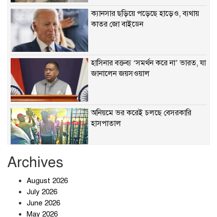
ক্যানসার ছড়িয়ে পড়েছে হাড়েও, ব্যথায়
কাতর জো বাইডেন
হাসিনার বক্তব্য ‘সমর্থন করে না’ ভারত, যা
জানালেন জয়সওয়াল
অনিয়মে ভর করেই চলছে বেসরকারি
হাসপাতাল
Archives
খাবারে ক্ষতিকর রাসায়নিক জীবাণু
August 2026
July 2026
June 2026
May 2026