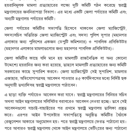
হয়রানিমূলক মামলা প্রত্যাহারের লক্ষ্যে দুটি কমিটি গঠন করেছে স্বরাষ্ট্র
মন্ত্রণালয়ের জননিরাপত্তা বিভাগ। এর মধ্যে একটি জেলা পর্যায়ের কমিটি এবং
অন্যটি মন্ত্রণালয় পর্যায়ের কমিটি।
জেলা পর্যায়ের কমিটির সভাপতি হিসেবে থাকবেন জেলা ম্যাজিস্ট্রেট,
সদস্যসচিব অতিরিক্ত জেলা ম্যাজিস্ট্রেট এবং সদস্য পুলিশ সুপার (মহানগর
এলাকার জন্য পুলিশের একজন ডেপুটি কমিশনার) ও পাবলিক প্রসিকিউটর
(মহানগর এলাকার মামলাগুলোর জন্য মহানগর পাবলিক প্রসিকিউটর)।
জেলা কমিটির কাছে যদি মনে হয় মামলাটি রাজনৈতিক বা অন্য কোনো
উদ্দেশ্যে হয়রানির জন্য করা হয়েছে, তাহলে মামলাটি প্রত্যাহারের জন্য কমিটি
সরকারের কাছে সুপারিশ করবে। জেলা ম্যাজিস্ট্রেট সেই সুপারিশ, মামলার
এজাহার, অভিযোগপত্রসহ আবেদন পাওয়ার ৪৫ কার্যদিবসের মধ্যে নির্দিষ্ট ছক
অনুযায়ী তথ্যাদিসহ স্বরাষ্ট্র মন্ত্রণালয়ে পাঠাবেন।
এ ছাড়া ব্যক্তি পর্যায়েও আবেদন করা যাবে। স্বরাষ্ট্র মন্ত্রণালয়ের সিনিয়র সচিব
অথবা আইন মন্ত্রণালয়ের সলিসিটর বরাবরেও আবেদন নেওয়া হচ্ছে। তবে সেই
আবেদনগুলো যাচাই-বাছাইয়ের পর প্রথমে স্বরাষ্ট্র মন্ত্রণালয় তালিকা প্রস্তুত
করে। এরপর আইন উপদেষ্টার সভাপতিত্বে অনুষ্ঠিত কমিটির বৈঠকে
রেজুলেশন আকারে অনুমোদন হয়। পরে স্বরাষ্ট্র মন্ত্রণালয়ে ফেরত পাঠানো হয়।
পরে আবারও স্বরাষ্ট্র মন্ত্রণালয় থেকে আইন মন্ত্রণালয়ে ভেটিংয়ের জন্য পাঠানো