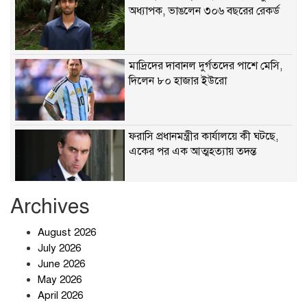
অধ্যাপক, ভাঙলেন ৩০৬ বছরের রেকর্ড
মাদ্রিদের দাবানল দুর্গতদের পাশে মেসি,
দিলেন ৮০ হাজার ইউরো
ফরাসি প্রধানমন্ত্রীর কার্যালয়ে কী ঘটছে,
একের পর এক আত্মহত্যায় তদন্ত
Archives
ছাত্রদল-শিবির সংঘর্ষে রণক্ষেত্র
August 2026
July 2026
June 2026
May 2026
হঠাৎ অ্যাপ স্টোর থেকে উধাও টেলিগ্রাম,
April 2026
পরে জানা গেল আসল কারণ