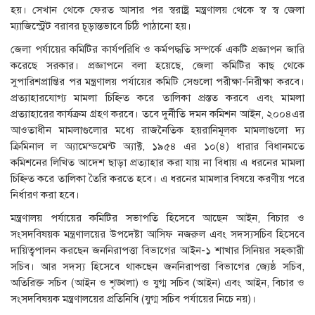
হয়। সেখান থেকে ফেরত আসার পর স্বরাষ্ট্র মন্ত্রণালয় থেকে স্ব স্ব জেলা
ম্যাজিস্ট্রেট বরাবর চূড়ান্তভাবে চিঠি পাঠানো হয়।
জেলা পর্যায়ের কমিটির কার্যপরিধি ও কর্মপদ্ধতি সম্পর্কে একটি প্রজ্ঞাপন জারি
করেছে সরকার। প্রজ্ঞাপনে বলা হয়েছে, জেলা কমিটির কাছ থেকে
সুপারিশপ্রাপ্তির পর মন্ত্রণালয় পর্যায়ের কমিটি সেগুলো পরীক্ষা-নিরীক্ষা করবে।
প্রত্যাহারযোগ্য মামলা চিহ্নিত করে তালিকা প্রস্তত করবে এবং মামলা
প্রত্যাহারের কার্যক্রম গ্রহণ করবে। তবে দুর্নীতি দমন কমিশন আইন, ২০০৪এর
আওতাধীন মামলাগুলোর মধ্যে রাজনৈতিক হয়রানিমূলক মামলাগুলো দ্য
ক্রিমিনাল ল অ্যামেন্ডমেন্ট অ্যাক্ট, ১৯৫৪ এর ১০(৪) ধারার বিধানমতে
কমিশনের লিখিত আদেশ ছাড়া প্রত্যাহার করা যায় না বিধায় এ ধরনের মামলা
চিহ্নিত করে তালিকা তৈরি করতে হবে। এ ধরনের মামলার বিষয়ে করণীয় পরে
নির্ধারণ করা হবে।
মন্ত্রণালয় পর্যায়ের কমিটির সভাপতি হিসেবে আছেন আইন, বিচার ও
সংসদবিষয়ক মন্ত্রণালয়ের উপদেষ্টা আসিফ নজরুল এবং সদস্যসচিব হিসেবে
দায়িত্বপালন করছেন জননিরাপত্তা বিভাগের আইন-১ শাখার সিনিয়র সহকারী
সচিব। আর সদস্য হিসেবে থাকছেন জননিরাপত্তা বিভাগের জ্যেষ্ঠ সচিব,
অতিরিক্ত সচিব (আইন ও শৃঙ্খলা) ও যুগ্ম সচিব (আইন) এবং আইন, বিচার ও
সংসদবিষয়ক মন্ত্রণালয়ের প্রতিনিধি (যুগ্ম সচিব পর্যায়ের নিচে নয়)।