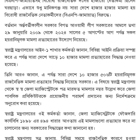
বিএনপি-জামায়াতসহ বিরোধী রাজনৈতিক দলের হাজারো নেতাকর্মী ছিলেন
ঘরছাড়া। এভাবে শুধু মানিকগঞ্জ নয় সারা দেশে হাজার হাজার মামলা হয়
বিরোধী রাজনৈতিক নেতাকর্মীদের (বিএনপি-জামায়াত) বিরুদ্ধে।
বর্তমান অর্ন্তবর্তীকালীন সরকার বিগত আওয়ামী লীগ সরকারের আমলে তথা
২৯ জানুয়ারি ২০০৯ থেকে ২০২৪ সালের ৫ আগস্টের আগ পর্যন্ত সকল
হয়রানিমূলক মামলা প্রত্যাহারের উদ্যোগ নিয়েছে।
স্বরাষ্ট্র মন্ত্রণালয়ের আইন-১ শাখার কর্মকর্তা জানান, বিভিন্ন আইনি প্রক্রিয়া সম্পন্ন
করে এ পর্যন্ত সারা দেশে সাড়ে ১০ হাজার মামলা প্রত্যাহারের সিদ্ধান্ত নেওয়া
হয়েছে।
তিনি আরও জানান, এ পর্যন্ত সারা দেশে ১০ হাজার ৫০৬টি হয়রানিমূলক
রাজনৈতিক মামলা প্রত্যাহার সিদ্ধান্ত নিয়েছে সরকার। এ বিষয়ে স্বরাষ্ট্র মন্ত্রণালয়
থেকে স্ব স্ব জেলা ম্যাজিস্ট্রেটকে পত্র মারফত মামলার নম্বর উল্লেখ করে জেলা
পাবলিক প্রসিকিউটরকে প্রয়োজনীয় পরামর্শ প্রদানের জন্য নির্দেশক্রমে
অনুরোধ করা হয়েছে।
স্বরাষ্ট্র মন্ত্রণালয়ের ওই কর্মকর্তা জানান, জেলা ম্যাজিসেট্রটকে ফৌজদারি
কার্যবিধি ১৮৯৮ এর ৪৯৪ ধারার আওতায় এই মামলাগুলো প্রত্যাহার করে না
চালানোর জন্য সরকারের সিদ্ধান্তের কথা জানানো হয়।
স্বরাষ্ট্র মন্ত্রণালয় সূত্র জানায়, বিভিন্ন সময়ে রাজনৈতিক কারণে হওয়া