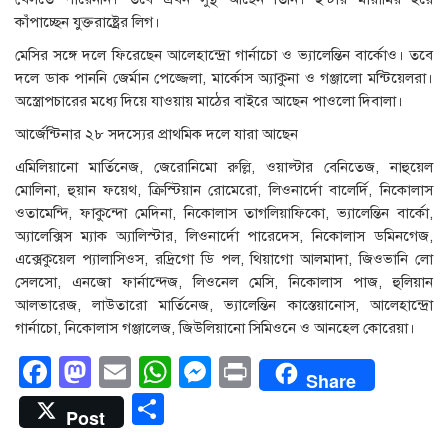
কাঁপাচ্ছেন যুক্তরাষ্ট্রের লিগ।
মেসির সঙ্গে দলে ফিরেছেন আলেহান্দ্রো গার্নাচো ও ভ্যালেন্তিন বার্কোও। তবে
দলে ডাক পাননি জের্মান পেজ্জেলা, মার্কোস অ্যাকুনা ও গঞ্জালো মন্টিয়েলরা।
অস্ত্রোপচারের মধ্যে দিয়ে যাওয়ায় মাঠের বাইরে আছেন পাওলো দিবালা।
আর্জেন্টিনার ২৮ সদস্যের প্রাথমিক দলে যারা আছেন
এমিলিয়ানো মার্তিনেজ, জেরোনিমো রুল্লি, ওয়াল্টার বেনিতেজ, নাহুয়েল
মোলিনা, হুয়ান ফয়েথ, ক্রিস্টিয়ান রোমেরো, লিওনার্দো বালের্দি, নিকোলাস
ওতামেন্দি, ফাকুন্দো মেদিনা, নিকোলাস তাগলিয়াফিকো, ভ্যালেন্তিন বার্কো,
অ্যালেক্সিস ম্যাক অ্যালিস্টার, লিওনার্দো পারেদেস, নিকোলাস ডমিনগেজ,
এক্সেকুয়েল প্যালাসিওস, রদ্রিগো ডি পল, থিয়াগো আলমাদা, জিওভানি লো
সেলসো, এনজো ফার্নান্দেজ, লিওনেল মেসি, নিকোলাস পাজ, হুলিয়ান
আলভারেজ, লাউতারো মার্তিনেজ, ভ্যালেন্তিন কাস্তেয়ানোস, আলেহান্দ্রো
গার্নাচো, নিকোলাস গঞ্জালেজ, জিউলিয়ানো সিমিওনে ও আনহেল কোরেয়া।
Facebook
Mastodon
Email
WhatsApp
Messenger
Print
Share
Share
Post