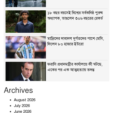
১৮ বছর বয়সেই বিশ্বের সর্বকনিষ্ঠ পুরুষ
অধ্যাপক, ভাঙলেন ৩০৬ বছরের রেকর্ড
মাদ্রিদের দাবানল দুর্গতদের পাশে মেসি,
দিলেন ৮০ হাজার ইউরো
ফরাসি প্রধানমন্ত্রীর কার্যালয়ে কী ঘটছে,
একের পর এক আত্মহত্যায় তদন্ত
Archives
ছাত্রদল-শিবির সংঘর্ষে রণক্ষেত্র
August 2026
July 2026
June 2026