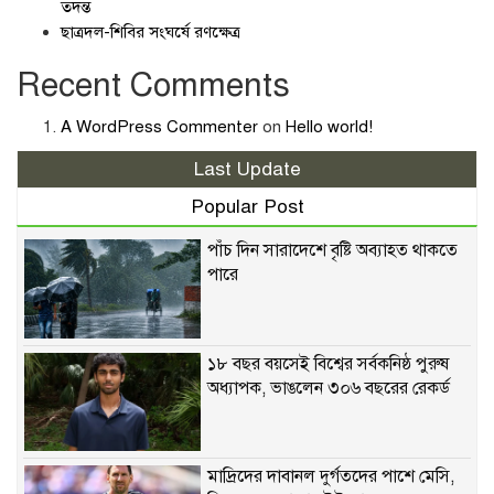
তদন্ত
ছাত্রদল-শিবির সংঘর্ষে রণক্ষেত্র
Recent Comments
A WordPress Commenter
on
Hello world!
Last Update
Popular Post
পাঁচ দিন সারাদেশে বৃষ্টি অব্যাহত থাকতে
পারে
১৮ বছর বয়সেই বিশ্বের সর্বকনিষ্ঠ পুরুষ
অধ্যাপক, ভাঙলেন ৩০৬ বছরের রেকর্ড
মাদ্রিদের দাবানল দুর্গতদের পাশে মেসি,