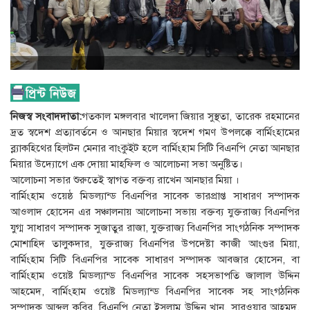
নিজস্ব সংবাদদাতা:
গতকাল মঙ্গলবার খালেদা জিয়ার সুস্থতা, তারেক রহমানের
দ্রত স্বদেশ প্রত্যাবর্তনে ও আনছার মিয়ার স্বদেশ গমণ উপলক্কে বার্মিংহামের
ব্ল‍্যাকহিথের হিলটন মেনার বাংকুইট হলে বার্মিংহাম সিটি বিএনপি নেতা আনছার
মিয়ার উদ্যোগে এক দোয়া মাহফিল ও আলোচনা সভা অনুষ্টিত।
আলোচনা সভার শুরুতেই স্বাগত বক্তব্য রাখেন আনছার মিয়া ।
বার্মিংহাম ওয়েষ্ঠ মিডল্যান্ড বিএনপির সাবেক ভারপ্রাপ্ত সাধারণ সম্পাদক
আওলাদ হোসেন এর সঞ্চালনায় আলোচনা সভায় বক্তব্য যুক্তরাজ্য বিএনপির
যুগ্ম সাধারণ সম্পাদক সুজাতুর রাজা, যুক্তরাজ্য বিএনপির সাংগঠনিক সম্পাদক
মোশাহিদ তালুকদার, যুক্তরাজ্য বিএনপির উপদেষ্টা কাজী আংগুর মিয়া,
বার্মিংহাম সিটি বিএনপির সাবেক সাধারণ সম্পাদক আবজার হোসেন, বা
বার্মিংহাম ওয়েষ্ট মিডল্যান্ড বিএনপির সাবেক সহসভাপতি জালাল উদ্দিন
আহমেদ, বার্মিংহাম ওয়েষ্ট মিডল্যান্ড বিএনপির সাবেক সহ সাংগঠনিক
সম্পাদক আব্দুল কবির, বিএনপি নেতা ইসলাম উদ্দিন খান, সারওয়ার আহমদ,