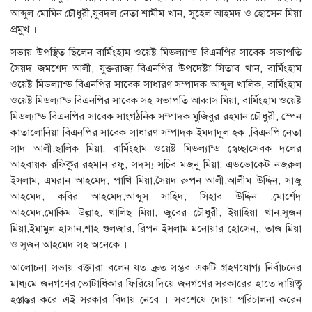
আব্দুল মোমিন চৌধুরী,যুবদল নেতা শামীম খান, সুহেল আহমদ ও হোসেন মিয়া
প্রমুখ ।
সভায় উপস্থিত ছিলেন বার্মিংহাম ওয়েষ্ট মিডল্যান্ড বিএনপির সাবেক সভাপতি
সৈয়দ জমশেদ আলী, যুক্তরাজ্য বিএনপির উপদেষ্টা সিতাব খান, বার্মিংহাম
ওয়েষ্ট মিডল্যান্ড বিএনপির সাবেক সাধারণ সম্পাদক আব্দুল খালিক, বার্মিংহাম
ওয়েষ্ট মিডল্যান্ড বিএনপির সাবেক সহ সভাপতি আব্বাস মিয়া, বার্মিংহাম ওয়েষ্ট
মিডল্যান্ড বিএনপির সাবেক সাংগঠনিক সম্পাদক মুজিবুর রহমান চৌধুরী, স্পেন
কাতালোনিয়া বিএনপির সাবেক সাধারণ সম্পাদক ইমদাদুল হক ,বিএনপি নেতা
সাদ আলী,ছালিক মিয়া, বার্মিংহাম ওয়েষ্ট মিডল্যান্ড স্বেচ্ছাসেবক দলের
আহবায়ক রফিকুর রহমান রফু, সদস্য সচিব মজনু মিয়া, এডভোকেট নজরুল
ইসলাম, এমরান আহমেদ, পাখি মিয়া,সৈয়দ রুপন আলী,আলীম উদ্দিন, সাজু
আহমেদ, কবির আহমেদ,আব্দুস সাহিদ, সিহাব উদ্দিন ,মোর্শেদ
আহমেদ,মোকিম উল্লাহ, খালিছ মিয়া, জুবের চৌধুরী, ইয়াহিয়া খান,সুজন
মিয়া,ইমামুল হাসান,শাহ গুলজার, রিপন ইসলাম মনোয়ার হোসেন,, তাজ মিয়া
ও সুজন আহমেদ সহ অনেকে ।
আলোচনা সভায় বক্তারা বলেন যত দ্রুত সম্ভব একটি গ্রহণযোগ্য নির্বাচনের
মাধ্যমে জনগণের ভোটাধিকার ফিরিয়ে দিয়ে জনগণের সরকারের হাতে দায়িত্ব
হস্তান্তর করে এই সরকার বিদায় নেবে । সবশেষে দোয়া পরিচালনা করেন