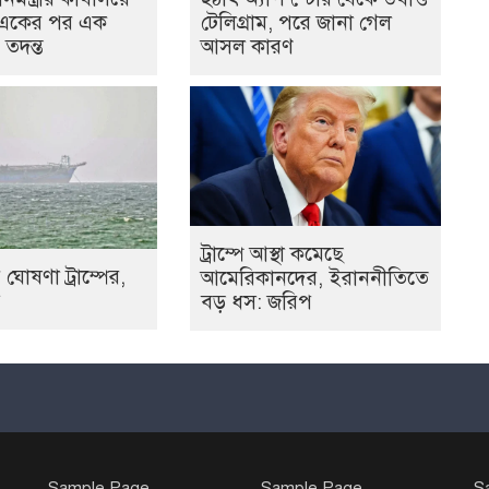
 একের পর এক
টেলিগ্রাম, পরে জানা গেল
 তদন্ত
আসল কারণ
ট্রাম্পে আস্থা কমেছে
োষণা ট্রাম্পের,
আমেরিকানদের, ইরাননীতিতে
বড় ধস: জরিপ
Sample Page
Sample Page
S