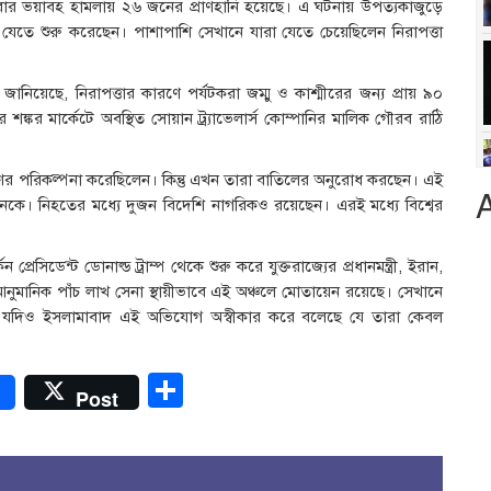
্গলবার ভয়াবহ হামলায় ২৬ জনের প্রাণহানি হয়েছে। এ ঘটনায় উপত্যকাজুড়ে
 যেতে শুরু করেছেন। পাশাপাশি সেখানে যারা যেতে চেয়েছিলেন নিরাপত্তা
ানিয়েছে, নিরাপত্তার কারণে পর্যটকরা জম্মু ও কাশ্মীরের জন্য প্রায় ৯০
্কর মার্কেটে অবস্থিত সোয়ান ট্র্যাভেলার্স কোম্পানির মালিক গৌরব রাঠি
ণের পরিকল্পনা করেছিলেন। কিন্তু এখন তারা বাতিলের অনুরোধ করছেন। এই
। নিহতের মধ্যে দুজন বিদেশি নাগরিকও রয়েছেন। এরই মধ্যে বিশ্বের
রেসিডেন্ট ডোনাল্ড ট্রাম্প থেকে শুরু করে যুক্তরাজ্যের প্রধানমন্ত্রী, ইরান,
ুমানিক পাঁচ লাখ সেনা স্থায়ীভাবে এই অঞ্চলে মোতায়েন রয়েছে। সেখানে
ে। যদিও ইসলামাবাদ এই অভিযোগ অস্বীকার করে বলেছে যে তারা কেবল
r
Share
Post