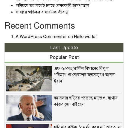
অনিয়মে ভর করেই চলছে বেসরকারি হাসপাতাল
খাবারে ক্ষতিকর রাসায়নিক জীবাণু
Recent Comments
A WordPress Commenter
on
Hello world!
Last Update
Popular Post
এফ-১৫সহ মার্কিন বিমানের বিপুল
পরিমাণ ধ্বংসাবশেষ জনসম্মুখে আনল
ইরান
ক্যানসার ছড়িয়ে পড়েছে হাড়েও, ব্যথায়
কাতর জো বাইডেন
হাসিনার বক্তব্য ‘সমর্থন করে না’ ভারত, যা