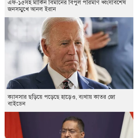
এফ-১৫সহ মার্কিন বিমানের বিপুল পরিমাণ ধ্বংসাবশেষ
জনসম্মুখে আনল ইরান
ক্যানসার ছড়িয়ে পড়েছে হাড়েও, ব্যথায় কাতর জো
বাইডেন