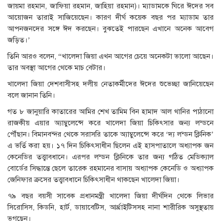
জায়মা রহমান, জাফিয়া রহমান, জাহিয়া রহমান)। ম্যাডামকে ঘিরে ঈদের সব
আয়োজন তারাই সাজিয়েছেন। কারণ দীর্ঘ কয়েক বছর পর ম্যাডাম তার
আপনজনদের সঙ্গে ঈদ করছেন। বুঝতেই পারছেন এখানে অনেক আবেগ
জড়িত।’
তিনি আরও বলেন, “খালেদা জিয়া এখন আগের চেয়ে অনেকটা ভালো আছেন।
তার অবস্থা আগের থেকে মাচ বেটার।
খালেদা জিয়া দেশবাসীসহ দলীয় নেতাকর্মীদের ঈদের শুভেচ্ছা জানিয়েছেন
বলে জানান তিনি।
গত ৮ জানুয়ারি কাতারের আমির শেখ তামিম বিন হামাদ আল থানির পাঠানো
রাজকীয় এয়ার অ্যাম্বুলেন্সে করে খালেদা জিয়া চিকিৎসার জন্য লন্ডনে
পৌঁছান। বিমানবন্দর থেকে সরাসরি তাকে অ্যাম্বুলেন্সে করে ‘দ্য লন্ডন ক্লিনিক’
এ ভর্তি করা হয়। ১৭ দিন চিকিৎসাধীন ছিলেন এই হাসপাতালে অধ্যাপক জন
কেনেডির তত্ত্বাবধানে। এরপর লন্ডন ক্লিনিকে তার জন্য গঠিত মেডিক্যাল
বোর্ডের সিদ্ধান্তে ছেলে তারেক রহমানের বাসায় অধ্যাপক কেনেডি ও অধ্যাপক
জেনিফার ক্রসের তত্ত্বাবধানে চিকিৎসাধীন থাকছেন খালেদা জিয়া।
৭৯ বছর বয়সী সাবেক প্রধানমন্ত্রী খালেদা জিয়া দীর্ঘদিন থেকে লিভার
সিরোসিস, কিডনি, হার্ট, ডায়াবেটিস, আর্থ্রাইটিসসহ নানা শারীরিক অসুস্থতায়
ভুগছেন।