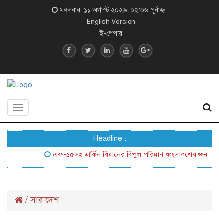
মঙ্গলবার, ১১ অগাস্ট ২০২৬, ০২:০৬ পূর্বাহ্ন
English Version
ই-পেপার
Toggle
navigation
Headline :
এফ-১৫সহ মার্কিন বিমানের বিপুল পরিমাণ ধ্বংসাবশেষ জনসম্মুখে আন
/
সারাদেশ