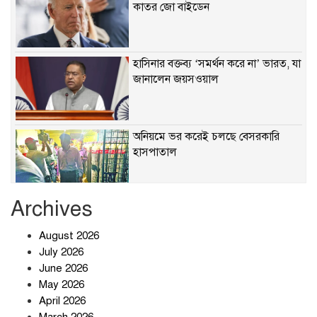
কাতর জো বাইডেন
হাসিনার বক্তব্য ‘সমর্থন করে না’ ভারত, যা
জানালেন জয়সওয়াল
অনিয়মে ভর করেই চলছে বেসরকারি
হাসপাতাল
Archives
খাবারে ক্ষতিকর রাসায়নিক জীবাণু
August 2026
July 2026
June 2026
May 2026
April 2026
সৌদি আরব-পাকিস্তান-তুরস্কের প্রতিরক্ষা