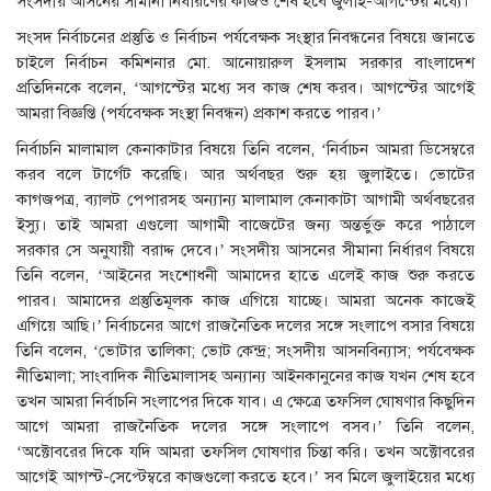
সংসদীয় আসনের সীমানা নির্ধারণের কাজও শেষ হবে জুলাই-আগস্টের মধ্যে।
সংসদ নির্বাচনের প্রস্তুতি ও নির্বাচন পর্যবেক্ষক সংস্থার নিবন্ধনের বিষয়ে জানতে
চাইলে নির্বাচন কমিশনার মো. আনোয়ারুল ইসলাম সরকার বাংলাদেশ
প্রতিদিনকে বলেন, ‘আগস্টের মধ্যে সব কাজ শেষ করব। আগস্টের আগেই
আমরা বিজ্ঞপ্তি (পর্যবেক্ষক সংস্থা নিবন্ধন) প্রকাশ করতে পারব।’
নির্বাচনি মালামাল কেনাকাটার বিষয়ে তিনি বলেন, ‘নির্বাচন আমরা ডিসেম্বরে
করব বলে টার্গেট করেছি। আর অর্থবছর শুরু হয় জুলাইতে। ভোটের
কাগজপত্র, ব্যালট পেপারসহ অন্যান্য মালামাল কেনাকাটা আগামী অর্থবছরের
ইস্যু। তাই আমরা এগুলো আগামী বাজেটের জন্য অন্তর্ভুক্ত করে পাঠালে
সরকার সে অনুযায়ী বরাদ্দ দেবে।’ সংসদীয় আসনের সীমানা নির্ধারণ বিষয়ে
তিনি বলেন, ‘আইনের সংশোধনী আমাদের হাতে এলেই কাজ শুরু করতে
পারব। আমাদের প্রস্তুতিমূলক কাজ এগিয়ে যাচ্ছে। আমরা অনেক কাজেই
এগিয়ে আছি।’ নির্বাচনের আগে রাজনৈতিক দলের সঙ্গে সংলাপে বসার বিষয়ে
তিনি বলেন, ‘ভোটার তালিকা; ভোট কেন্দ্র; সংসদীয় আসনবিন্যাস; পর্যবেক্ষক
নীতিমালা; সাংবাদিক নীতিমালাসহ অন্যান্য আইনকানুনের কাজ যখন শেষ হবে
তখন আমরা নির্বাচনি সংলাপের দিকে যাব। এ ক্ষেত্রে তফসিল ঘোষণার কিছুদিন
আগে আমরা রাজনৈতিক দলের সঙ্গে সংলাপে বসব।’ তিনি বলেন,
‘অক্টোবরের দিকে যদি আমরা তফসিল ঘোষণার চিন্তা করি। তখন অক্টোবরের
আগেই আগস্ট-সেপ্টেম্বরে কাজগুলো করতে হবে।’ সব মিলে জুলাইয়ের মধ্যে