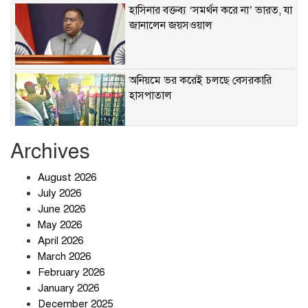
হাসিনার বক্তব্য ‘সমর্থন করে না’ ভারত, যা
জানালেন জয়সওয়াল
অনিয়মে ভর করেই চলছে বেসরকারি
হাসপাতাল
Archives
খাবারে ক্ষতিকর রাসায়নিক জীবাণু
August 2026
July 2026
June 2026
May 2026
April 2026
সৌদি আরব-পাকিস্তান-তুরস্কের প্রতিরক্ষা
চুক্তি নিয়ে ইরানের কড়া বার্তা
March 2026
February 2026
January 2026
December 2025