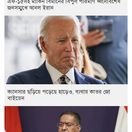
এফ-১৫সহ মার্কিন বিমানের বিপুল পরিমাণ ধ্বংসাবশেষ
জনসম্মুখে আনল ইরান
ক্যানসার ছড়িয়ে পড়েছে হাড়েও, ব্যথায় কাতর জো
বাইডেন