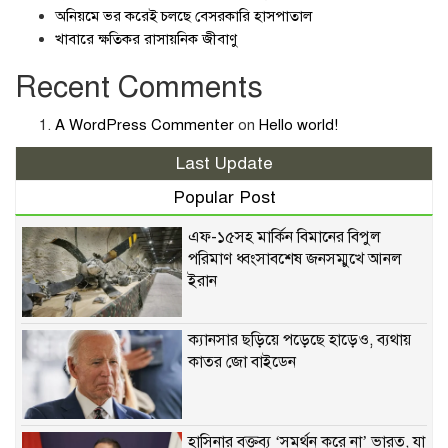
অনিয়মে ভর করেই চলছে বেসরকারি হাসপাতাল
খাবারে ক্ষতিকর রাসায়নিক জীবাণু
Recent Comments
A WordPress Commenter
on
Hello world!
Last Update
Popular Post
এফ-১৫সহ মার্কিন বিমানের বিপুল
পরিমাণ ধ্বংসাবশেষ জনসম্মুখে আনল
ইরান
ক্যানসার ছড়িয়ে পড়েছে হাড়েও, ব্যথায়
কাতর জো বাইডেন
হাসিনার বক্তব্য ‘সমর্থন করে না’ ভারত, যা