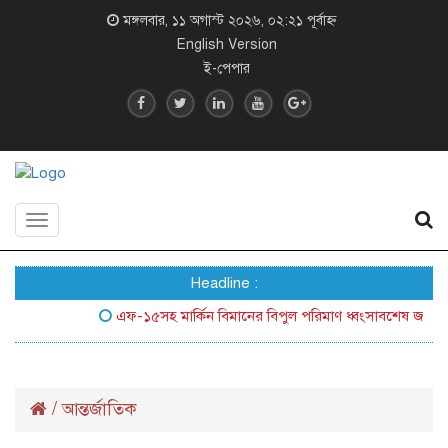
মঙ্গলবার, ১১ অগাস্ট ২০২৬, ০২:২১ পূর্বাহ্ন
English Version
ই-পেপার
Toggle
navigation
Headline :
এফ-১৫সহ মার্কিন বিমানের বিপুল পরিমাণ ধ্বংসাবশেষ জনসম্মুখে 
/
আন্তর্জাতিক