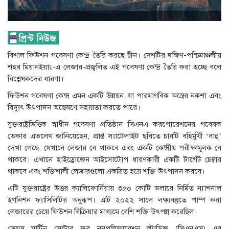
বিশাল ফিউশন গবেষণা কেন্দ্র তৈরি করছে চীন। দেশটির দক্ষিণ-পশ্চিমাঞ্চলীয়
শহর মিয়ানইয়াং-এ লেজার-প্রজ্বলিত এই গবেষণা কেন্দ্র তৈরি করা হচ্ছে বলে
বিশ্লেষকদের ধারণা।
ফিউশন গবেষণা কেন্দ্র এমন একটি উন্নয়ন, যা পারমাণবিক অস্ত্রের নকশা এবং
বিদ্যুৎ উৎপাদন অন্বেষণে সহায়তা করতে পারে।
যুক্তরাষ্ট্রভিত্তিক স্বাধীন গবেষণা প্রতিষ্ঠান সিএনএ করপোরেশনের গবেষক
ডেকার এভলেথ জানিয়েছেন, প্রাপ্ত স্যাটেলাইট ছবিতে চারটি বহির্মুখী ‘বাহু’
দেখা গেছে, যেখানে লেজার বে থাকবে এবং একটি কেন্দ্রীয় পরীক্ষামূলক বে
থাকবে। এখানে হাইড্রোজেন আইসোটোপ ধারণকারী একটি টার্গেট চেম্বার
থাকবে এবং শক্তিশালী লেজারগুলো একত্রিত হয়ে শক্তি উৎপাদন করবে।
এটি যুক্তরাষ্ট্রের উত্তর ক্যালিফোর্নিয়ায় ৩৫০ কোটি ডলারে নির্মিত ন্যাশনাল
ইগনিশন ফ্যাসিলিটির অনুরূপ। এটি ২০২২ সালে লক্ষ্যবস্তুতে পাম্প করা
লেজারের চেয়ে ফিউশন বিক্রিয়ার মাধ্যমে বেশি শক্তি উৎপন্ন করেছিল।
জেমস মার্টিন সেন্টার ফর ননপ্রলিফারেশন স্টাডিজ (সিএনএস) এর