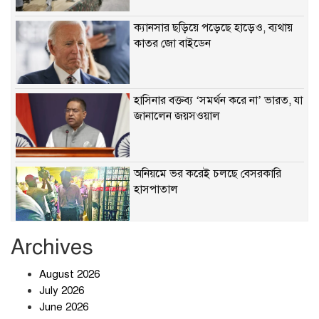
ক্যানসার ছড়িয়ে পড়েছে হাড়েও, ব্যথায়
কাতর জো বাইডেন
হাসিনার বক্তব্য ‘সমর্থন করে না’ ভারত, যা
জানালেন জয়সওয়াল
অনিয়মে ভর করেই চলছে বেসরকারি
হাসপাতাল
Archives
খাবারে ক্ষতিকর রাসায়নিক জীবাণু
August 2026
July 2026
June 2026