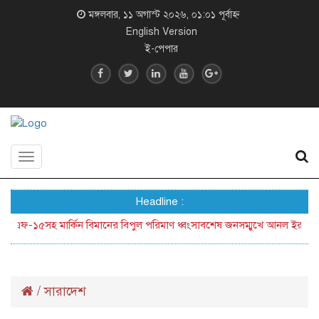
মঙ্গলবার, ১১ অগাস্ট ২০২৬, ০১:০১ পূর্বাহ্ন
English Version
ই-পেপার
Toggle
navigation
Headline :
ফ-১৫সহ মার্কিন বিমানের বিপুল পরিমাণ ধ্বংসাবশেষ জনসম্মুখে আনল ইরান
ক্
/
সারাদেশ