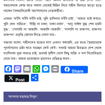
মঙ্গলবার বিকাল ৩টার দিকে শহীদ মিনার এলাকায় এ চিত্র দেখা যায়।
সমাবেশকে কেন্দ্র করে সকাল থেকেই মিছিল নিয়ে শহীদ মিনারে জড়ো হতে
থাকেন বৈষম্যবিরোধী আন্দোলনের নেতাকর্মীরা।
এসময় ‘ফাঁসি ফাঁসি ফাঁসি চাই, খুনি হাসিনার ফাঁসি চাই’, ‘আমার ভাই কবরে,
খুনি কেন বাহিরে’, ‘দিল্লি না ঢাকা, ঢাকা-ঢাকা’, ‘আবু সাঈদ মুগ্ধ শেষ হয়নি
যুদ্ধ’, ‘গোলামি না আজাদি, আজাদি-আজাদি’, ‘দালালি না রাজপথ, রাজপথ
রাজপথ’ প্রভৃতি স্লোগান দিতে শোনা যায়।
বক্তারা বলেন, শহীদদের রক্তের দাগ এখনও শুকায়নি, এর মধ্যে স্বৈরাচারকে
পুনর্বাসনের চেষ্টা করে যাচ্ছেন কেউ কেউ। যখনই আমরা চিরতরে দেশ থেকে
ফ্যাসিবাদ মুক্ত করতে চাই, তখনই সুশীল বেশে কিছু ব্যক্তি ও দল বিরোধিতায়
নেমে যায়। আমরা প্রয়োজনে তাদেরও প্রতিহত করব।
Facebook
Mastodon
Email
WhatsApp
Messenger
Print
Share
Share
Post
আপনার মতামত লিখুন :