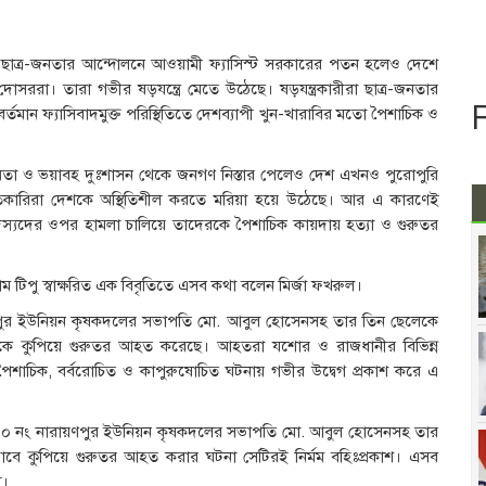
‘ছাত্র-জনতার আন্দোলনে আওয়ামী ফ্যাসিস্ট সরকারের পতন হলেও দেশে
 দোসররা। তারা গভীর ষড়যন্ত্রে মেতে উঠেছে। ষড়যন্ত্রকারীরা ছাত্র-জনতার
ান ফ্যাসিবাদমুক্ত পরিস্থিতিতে দেশব্যাপী খুন-খারাবির মতো পৈশাচিক ও
ংস্রতা ও ভয়াবহ দুঃশাসন থেকে জনগণ নিস্তার পেলেও দেশ এখনও পুরোপুরি
কৃতিকারিরা দেশকে অস্থিতিশীল করতে মরিয়া হয়ে উঠেছে। আর এ কারণেই
্যদের ওপর হামলা চালিয়ে তাদেরকে পৈশাচিক কায়দায় হত্যা ও গুরুতর
ম টিপু স্বাক্ষরিত এক বিবৃতিতে এসব কথা বলেন মির্জা ফখরুল।
পুর ইউনিয়ন কৃষকদলের সভাপতি মো. আবুল হোসেনসহ তার তিন ছেলেকে
 নির্মমভাকে কুপিয়ে গুরুতর আহত করেছে। আহতরা যশোর ও রাজধানীর বিভিন্ন
 পৈশাচিক, বর্বরোচিত ও কাপুরুষোচিত ঘটনায় গভীর উদ্বেগ প্রকাশ করে এ
১০ নং নারায়ণপুর ইউনিয়ন কৃষকদলের সভাপতি মো. আবুল হোসেনসহ তার
ির্দয়ভাবে কুপিয়ে গুরুতর আহত করার ঘটনা সেটিরই নির্মম বহিঃপ্রকাশ। এসব
ই।