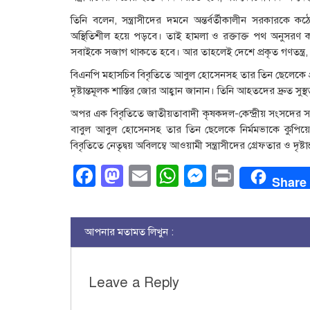
তিনি বলেন, সন্ত্রাসীদের দমনে অন্তর্বর্তীকালীন সরকারকে
অস্থিতিশীল হয়ে পড়বে। তাই হামলা ও রক্তাক্ত পথ অনুসরণ কর
সবাইকে সজাগ থাকতে হবে। আর তাহলেই দেশে প্রকৃত গণতন্ত্র, স
বিএনপি মহাসচিব বিবৃতিতে আবুল হোসেনসহ তার তিন ছেলেকে প্রকা
দৃষ্টান্তমূলক শাস্তির জোর আহ্বান জানান। তিনি আহতদের দ্রুত সু
অপর এক বিবৃতিতে জাতীয়তাবাদী কৃষকদল-কেন্দ্রীয় সংসদের স
বাবুল আবুল হোসেনসহ তার তিন ছেলেকে নির্মমভাকে কুপিয়ে গ
বিবৃতিতে নেতৃদ্বয় অবিলম্বে আওয়ামী সন্ত্রাসীদের গ্রেফতার ও দৃ
Facebook
Mastodon
Email
WhatsApp
Messenge
Print
Share
আপনার মতামত লিখুন :
Leave a Reply