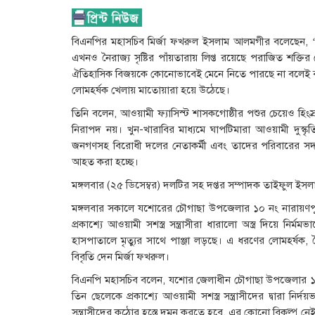
বিএনপির মহাসচিব মির্জা ফখরুল ইসলাম আলমগীর বলেছেন, 
এখনও নৈরাজ্য সৃষ্টির পাঁয়তারায় লিপ্ত রয়েছে পরাজিত শক্তির
ঐতিহাসিক বিজয়কে কোনোভাবেই মেনে নিতে পারছে না বলেই বর্তম
লোমহর্ষক খেলায় মাতোয়ারা হয়ে উঠেছে।
তিনি বলেন, আওয়ামী ফ্যাসিস্ট শাসকগোষ্ঠীর পশুর চেয়েও হি
নিরাপদ নয়। খুন-খারাবির মাধ্যমে ঘাপটিমারা আওয়ামী দুস্
জনগণসহ বিরোধী দলের নেতাকর্মী এবং তাদের পরিবারের সদস
আহত করা হচ্ছে।
মঙ্গলবার (২৫ ডিসেম্বর) দলটির সহ দপ্তর সম্পাদক তাইফুল ইসলা
মঙ্গলবার সকালে যশোরের চৌগাছা উপজেলার ১০ নং নারায়ণ
প্রকাশ্যে আওয়ামী সশস্ত্র সন্ত্রাসীরা ধারালো অস্ত্র দিয়ে
হাসপাতালে মৃত্যুর সাথে পাঞ্জা লড়ছে। এ ধরণের লোমহর্ষক,
বিবৃতি দেন মির্জা ফখরুল।
বিএনপি মহাসচিব বলেন, যশোর জেলাধীন চৌগাছা উপজেলার 
তিন ছেলেকে প্রকাশ্যে আওয়ামী সশস্ত্র সন্ত্রাসীদের দ্বারা ন
সন্ত্রাসীদের কঠোর হস্তে দমন করতে হবে, এর কোনো বিকল্প নে