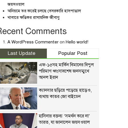
জয়সওয়াল
অনিয়মে ভর করেই চলছে বেসরকারি হাসপাতাল
খাবারে ক্ষতিকর রাসায়নিক জীবাণু
Recent Comments
A WordPress Commenter
on
Hello world!
Last Update
Popular Post
এফ-১৫সহ মার্কিন বিমানের বিপুল
পরিমাণ ধ্বংসাবশেষ জনসম্মুখে
আনল ইরান
ক্যানসার ছড়িয়ে পড়েছে হাড়েও,
ব্যথায় কাতর জো বাইডেন
হাসিনার বক্তব্য ‘সমর্থন করে না’
ভারত, যা জানালেন জয়সওয়াল