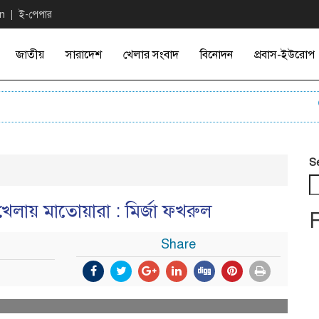
on
ই-পেপার
জাতীয়
সারাদেশ
খেলার সংবাদ
বিনোদন
প্রবাস-ইউরোপ
এফ
S
লায় মাতোয়ারা : মির্জা ফখরুল
Share