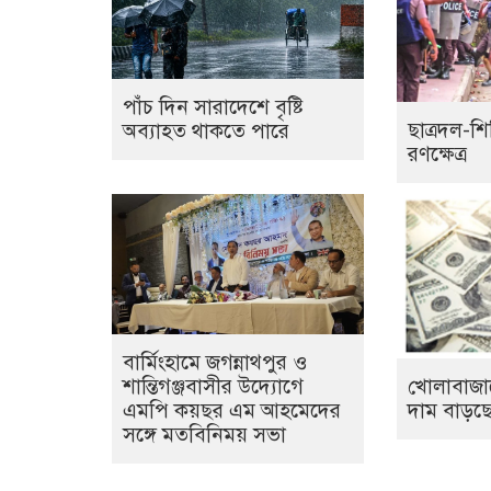
পাঁচ দিন সারাদেশে বৃষ্টি
ছাত্রদল-শি
অব্যাহত থাকতে পারে
রণক্ষেত্র
বার্মিংহামে জগন্নাথপুর ও
খোলাবাজা
শান্তিগঞ্জবাসীর উদ্যোগে
দাম বাড়ছে
এমপি কয়ছর এম আহমেদের
সঙ্গে মতবিনিময় সভা