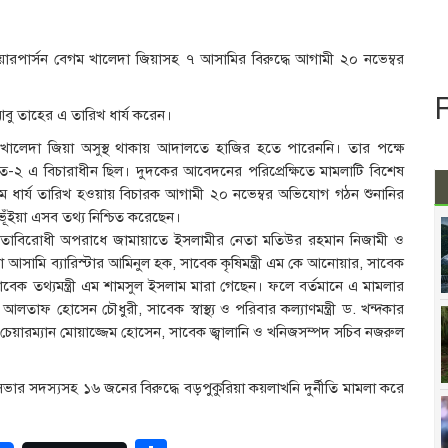
েয়ারপার্সন বেগম খালেদা জিয়াসহ ৭ আসামির বিরুদ্ধে আগামী ২০ নভেম্বর
ু তাহের এ তারিখ ধার্য করেন।
ু খালেদা জিয়া অসুস্থ থাকায় আদালতে হাজির হতে পারেননি। তার পক্ষে
২ এ বিচারাধীন ছিল। দুদকের আবেদনের পরিপ্রেক্ষিতে মামলাটি বিশেষ
ার্য তারিখ হওয়ায় বিচারক আগামী ২০ নভেম্বর অভিযোগ গঠন শুনানির
ভূঁইয়া এসব তথ্য নিশ্চিত করেছেন।
ানবতাবিরোধী অপরাধে জামায়াতে ইসলামীর নেতা মতিউর রহমান নিজামী ও
আসামি ব্যারিস্টার আমিনুল হক, সাবেক কৃষিমন্ত্রী এম কে আনোয়ার, সাবেক
সাবেক তথ্যমন্ত্রী এম শামসুল ইসলাম মারা গেছেন। ফলে বর্তমানে এ মামলার
লতাফ হোসেন চৌধুরী, সাবেক স্বাস্থ্য ও পরিবার কল্যাণমন্ত্রী ড. খন্দকার
চেয়ারম্যান মোয়াজ্জেম হোসেন, সাবেক জ্বালানি ও খনিজসম্পদ সচিব নজরুল
রিসভার সদস্যসহ ১৬ জনের বিরুদ্ধে বড়পুকুরিয়া কয়লাখনি দুর্নীতি মামলা করে