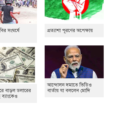
বির সংঘর্ষে
প্রত্যাশা পূরণের অপেক্ষায়
আন্দোলন দমাতে ভিডিও
রে বাড়ল ডলারের
বার্তায় যা বললেন মোদি
 ব্যাংকেও