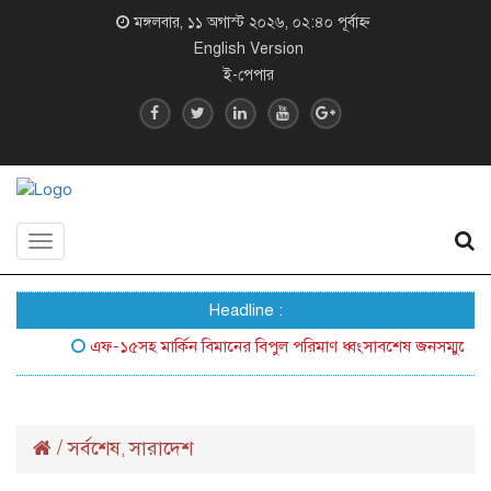
মঙ্গলবার, ১১ অগাস্ট ২০২৬, ০২:৪০ পূর্বাহ্ন
English Version
ই-পেপার
Toggle
navigation
Headline :
এফ-১৫সহ মার্কিন বিমানের বিপুল পরিমাণ ধ্বংসাবশেষ জনসম্মুখে আনল ইর
/
সর্বশেষ
সারাদেশ
,