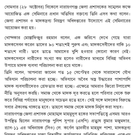
সোমবার (২৮ অক্টোবর) বিকেলে নারায়ণগঞ্জ জেলা প্রশাসকের সম্মেলন কক্ষে
আয়োজিত এক সেমিনারে প্রধান অতিথির বক্তব্যে তিনি এসব কথা বলেন।
জেলা প্রশাসন ও মাদকদ্রব্য নিয়ন্ত্রণ অধিদপ্তরের উদ্যোগে এই সেমিনারের
আয়োজন করা হয়।
খোন্দকার মোস্তাফিজুর রহমান বলেন, এক জরিপে দেখে গেছে যারা
মাদকসেবন করেন তাদের ৯০ শতাংশই পুরুষ এবং মাদকসেবীদের বাকি ১০
শতাংশ নারী। তবে তাতে আমাদের খুশি হওয়ার কোনো কারণ নেই।
মাদকসেবনে নারীদের সংখ্যা কম হলেও নারীদের মাধ্যমে বিভিন্ন অভিনব
উপায়ে মাদক ব্যবসা পরিচালনা করা হয়ে থাকে।
তিনি বলেন, আপনারা জানেন গত ১৫ সেপ্টেম্বর থেকে সারাদেশে যৌথ
অভিযান পরিচালনা করা হচ্ছে। অভিযানে অবৈধ অস্ত্র উদ্ধারের পাশাপাশি
মাদক ব্যবসায়ীদেরও গ্রেফতার করা হচ্ছে। এক্ষেত্রে আমরাও জিরো টলারেন্স
নীতি অনুসরণ করছি। সমাজ থেকে মাদক দূর করতে হলে পরিবার থেকে শুরু
করে বিভিন্ন পর্যায়ের মানুষদের সচেতন হতে হবে। সেই সঙ্গে মাদকের বিরুদ্ধে
সবার ঐক্যবদ্ধ থাকতে হবে। তাহলে সমাজ থেকে মাদক নির্মূল করা সম্ভব।
নারায়ণগঞ্জ জেলা প্রশাসক মোহাম্মদ মাহমুদুল হকের সভাপতিত্বে এসময় আরও
উপস্থিত ছিলেন নারায়ণগঞ্জ পুলিশ সুপার (এসপি) প্রত্যুষ কুমার মজুমদার,
র‌্যাব-১১ এর অধিনায়ক (সিও) লে. কর্ণেল তানভীর মাহমুদ পাশা, মাদকদ্রব্য
নিয়ন্ত্রণ অধিদপ্তরের ঢাকা বিভাগীয় কার্যালয়ের অতিরিক্ত পরিচালক একেএম