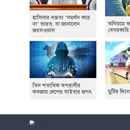
হাসিনার বক্তব্য ‘সমর্থন করে
অনিয়মে ভ
না’ ভারত, যা জানালেন
বেসরকারি
জয়সওয়াল
তিন শতাধিক অপরাধীর
ছুটির দিনে
কবজায় দেশের সাইবার জগৎ