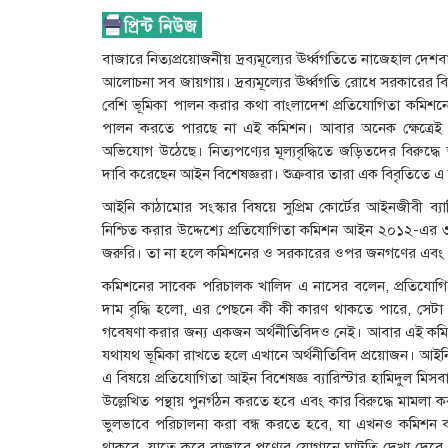
বাজারে নিত্যপ্রয়োজনীয় দ্রব্যমূল্যের ঊর্ধ্বগতিতে নাজেহাল দেশবা
আলোচনা সব জায়গায়। দ্রব্যমূল্যের ঊর্ধ্বগতি রোধে সরকারের বিভ
বেশি ভূমিকা পালন করার কথা বাংলাদেশ প্রতিযোগিতা কমিশনের।
পালন করতে পারছে না এই কমিশন। আবার অনেক ক্ষেত্রেই 
অভিযোগ উঠেছে। নিত্যপণ্যের মূল্যবৃদ্ধিতে জড়িতদের বিরুদ
দাবি করেছেন আইন বিশেষজ্ঞরা। শুক্রবার তারা এক বিবৃতিতে এ
আইনি কাঠামোর সংস্কার বিষয়ে সুপ্রিম কোর্টের আইনজীবী ব্যারিস
নিশ্চিত করার উদ্দেশ্যে প্রতিযোগিতা কমিশন আইন ২০১২-এর ৩
জরুরি। তা না হলে কমিশনের ও সরকারের ওপর জনগণের এবং
কমিশনের সাবেক পরিচালক খালিদ এ নাসের বলেন, প্রতিযোগিতা 
দাম বৃদ্ধি হলো, এর পেছনে কী কী কারণ থাকতে পারে, সেটা 
গবেষণা করার জন্য একজন অর্থনীতিবিদও নেই। আবার এই কম
যথাযথ ভূমিকা রাখতে হলে এখানে অর্থনীতিবিদ প্রয়োজন। আইনি 
এ বিষয়ে প্রতিযোগিতা আইন বিশেষজ্ঞ ব্যারিস্টার হামিদুল মিস
উল্লেখিত পন্থায় পুনর্গঠন করতে হবে এবং কার বিরুদ্ধে মামলা
ভুলভাবে পরিচালনা করা বন্ধ করতে হবে, যা এখনও কমিশন
থাকবে, যাতে করে বাজারে পণ্যের যোগানে ঘাটতি দেখা দেবে,