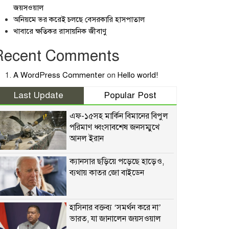
জয়সওয়াল
অনিয়মে ভর করেই চলছে বেসরকারি হাসপাতাল
খাবারে ক্ষতিকর রাসায়নিক জীবাণু
Recent Comments
A WordPress Commenter
on
Hello world!
Last Update
Popular Post
এফ-১৫সহ মার্কিন বিমানের বিপুল
পরিমাণ ধ্বংসাবশেষ জনসম্মুখে
আনল ইরান
ক্যানসার ছড়িয়ে পড়েছে হাড়েও,
ব্যথায় কাতর জো বাইডেন
হাসিনার বক্তব্য ‘সমর্থন করে না’
ভারত, যা জানালেন জয়সওয়াল