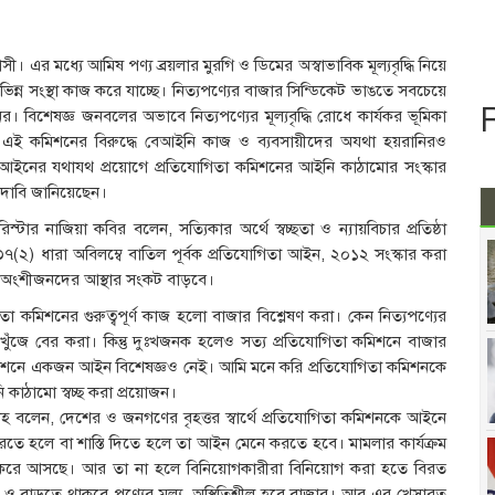
সী। এর মধ্যে আমিষ পণ্য ব্রয়লার মুরগি ও ডিমের অস্বাভাবিক মূল্যবৃদ্ধি নিয়ে
িন্ন সংস্থা কাজ করে যাচ্ছে। নিত্যপণ্যের বাজার সিন্ডিকেট ভাঙতে সবচেয়ে
 বিশেষজ্ঞ জনবলের অভাবে নিত্যপণ্যের মূল্যবৃদ্ধি রোধে কার্যকর ভূমিকা
এই কমিশনের বিরুদ্ধে বেআইনি কাজ ও ব্যবসায়ীদের অযথা হয়রানিরও
্ধে আইনের যথাযথ প্রয়োগে প্রতিযোগিতা কমিশনের আইনি কাঠামোর সংস্কার
 দাবি জানিয়েছেন।
্টার নাজিয়া কবির বলেন, সত্যিকার অর্থে স্বচ্ছতা ও ন্যায়বিচার প্রতিষ্ঠা
৭(২) ধারা অবিলম্বে বাতিল পূর্বক প্রতিযোগিতা আইন, ২০১২ সংস্কার করা
 অংশীজনদের আস্থার সংকট বাড়বে।
কমিশনের গুরুত্বপূর্ণ কাজ হলো বাজার বিশ্লেষণ করা। কেন নিত্যপণ্যের
খুঁজে বের করা। কিন্তু দুঃখজনক হলেও সত্য প্রতিযোগিতা কমিশনে বাজার
িশনে একজন আইন বিশেষজ্ঞও নেই। আমি মনে করি প্রতিযোগিতা কমিশনকে
কাঠামো স্বচ্ছ করা প্রয়োজন।
বাহ বলেন, দেশের ও জনগণের বৃহত্তর স্বার্থে প্রতিযোগিতা কমিশনকে আইনে
 করতে হলে বা শাস্তি দিতে হলে তা আইন মেনে করতে হবে। মামলার কার্যক্রম
 করে আসছে। আর তা না হলে বিনিয়োগকারীরা বিনিয়োগ করা হতে বিরত
 ও বাড়তে থাকবে পণ্যের মূল্য, অস্থিতিশীল হবে বাজার। আর এর খেসারত