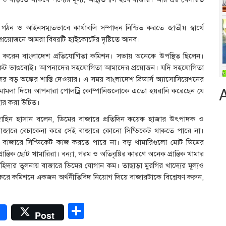
গঠন ও আইনসম্মতভাবে কার্যাবলি সম্পাদন নিশ্চিত করতে জাতীয় স্বার্থে
প্রয়োজনে আমরা বিষয়টি হাইকোর্টের দৃষ্টিতে আনব।
া করেন বাংলাদেশ প্রতিযোগিতা কমিশন। সভায় অনেকে উপস্থিত ছিলেন।
ডিকেট ভাঙবোই। আপনাদের সহযোগিতা আমাদের প্রয়োজন। যদি সহযোগিতা
বড় অঙ্কের শাস্তি দেওয়ার। এ সময় বাংলাদেশ ব্রিডার্স অ্যাসোসিয়েশনের
 মামলা দিয়ে আপনারা পোলট্রি কোম্পানিগুলোকে এতো হয়রানি করেছেন যে
হার করা উচিত।
 জাহিন হাসান বলেন, ডিমের বাজারে প্রতিদিন কয়েক হাজার উৎপাদক ও
াজারে বেচাকেনা করে সেই বাজারে কোনো সিন্ডিকেট থাকতে পারে না।
ূর্ণ বাজারে সিন্ডিকেট কাজ করতে পারে না। বড় খামারিগুলো মোট ডিমের
ক ছোট খামারিরা। বন্যা, গরম ও অতিবৃষ্টির কারণে অনেক প্রান্তিক খামার
হিদার তুলনায় বাজারে ডিমের যোগান কম। তাছাড়া মুরগির খাদ্যের মূল্যও
করে কমিশনে একজন অর্থনীতিবিদ নিয়োগ দিয়ে বাজারটাকে বিশ্লেষণ করুন,
r
Share
Post