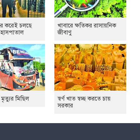
র করেই চলছে
খাবারে ক্ষতিকর রাসায়নিক
 হাসপাতাল
জীবাণু
 মৃত্যুর মিছিল
স্বর্ণ খাত স্বচ্ছ করতে চায়
সরকার