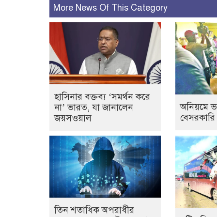
More News Of This Category
হাসিনার বক্তব্য ‘সমর্থন করে
অনিয়মে ভ
না’ ভারত, যা জানালেন
বেসরকারি
জয়সওয়াল
তিন শতাধিক অপরাধীর