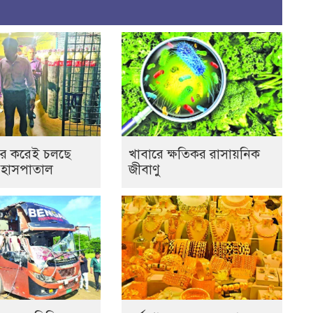
র করেই চলছে
খাবারে ক্ষতিকর রাসায়নিক
 হাসপাতাল
জীবাণু