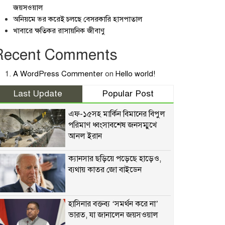
জয়সওয়াল
অনিয়মে ভর করেই চলছে বেসরকারি হাসপাতাল
খাবারে ক্ষতিকর রাসায়নিক জীবাণু
Recent Comments
A WordPress Commenter
on
Hello world!
Last Update
Popular Post
এফ-১৫সহ মার্কিন বিমানের বিপুল
পরিমাণ ধ্বংসাবশেষ জনসম্মুখে
আনল ইরান
ক্যানসার ছড়িয়ে পড়েছে হাড়েও,
ব্যথায় কাতর জো বাইডেন
হাসিনার বক্তব্য ‘সমর্থন করে না’
ভারত, যা জানালেন জয়সওয়াল