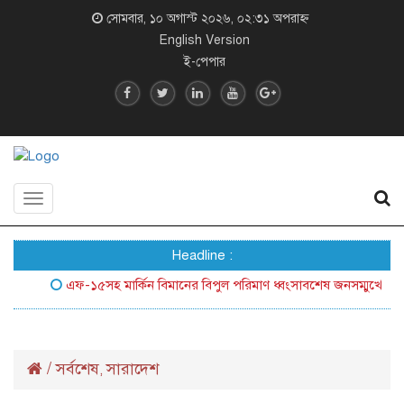
সোমবার, ১০ অগাস্ট ২০২৬, ০২:৩১ অপরাহ্ন
English Version
ই-পেপার
Toggle
navigation
Headline :
এফ-১৫সহ মার্কিন বিমানের বিপুল পরিমাণ ধ্বংসাবশেষ জনসম্মুখে আনল ইরা
/
সর্বশেষ
সারাদেশ
,