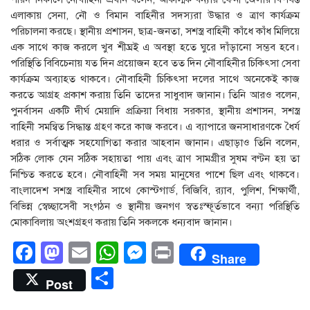
এলাকায় সেনা, নৌ ও বিমান বাহিনীর সদস্যরা উদ্ধার ও ত্রাণ কার্যক্রম
পরিচালনা করছে। স্থানীয় প্রশাসন, ছাত্র-জনতা, সশস্ত্র বাহিনী কাঁধে কাঁধ মিলিয়ে
এক সাথে কাজ করলে খুব শীঘ্রই এ অবস্থা হতে ঘুরে দাঁড়ানো সম্ভব হবে।
পরিস্থিতি বিবিচেনায় যত দিন প্রয়োজন হবে তত দিন নৌবাহিনীর চিকিৎসা সেবা
কার্যক্রম অব্যাহত থাকবে। নৌবাহিনী চিকিৎসা দলের সাথে অনেকেই কাজ
করতে আগ্রহ প্রকাশ করায় তিনি তাদের সাধুবাদ জানান। তিনি আরও বলেন,
পুনর্বাসন একটি দীর্ঘ মেয়াদি প্রক্রিয়া বিধায় সরকার, স্থানীয় প্রশাসন, সশস্ত্র
বাহিনী সমন্বিত সিদ্ধান্ত গ্রহণ করে কাজ করবে। এ ব্যাপারে জনসাধারণকে ধৈর্য
ধরার ও সর্বাত্মক সহযোগিতা করার আহবান জানান। এছাড়াও তিনি বলেন,
সঠিক লোক যেন সঠিক সহায়তা পায় এবং ত্রাণ সামগ্রীর সুষম বণ্টন হয় তা
নিশ্চিত করতে হবে। নৌবাহিনী সব সময় মানুষের পাশে ছিল এবং থাকবে।
বাংলাদেশ সশস্ত্র বাহিনীর সাথে কোস্টগার্ড, বিজিবি, র‌্যাব, পুলিশ, শিক্ষার্থী,
বিভিন্ন স্বেচ্ছাসেবী সংগঠন ও স্থানীয় জনগণ স্বতঃস্ফূর্তভাবে বন্যা পরিস্থিতি
মোকাবিলায় অংশগ্রহণ করায় তিনি সকলকে ধন্যবাদ জানান।
Facebook
Mastodon
Email
WhatsApp
Messenger
Print
Share
Share
Post