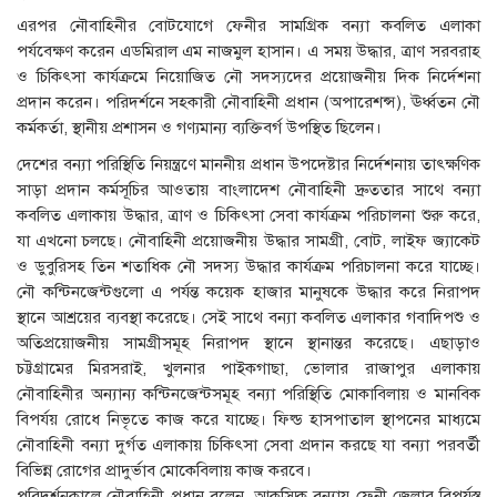
এরপর নৌবাহিনীর বোটযোগে ফেনীর সামগ্রিক বন্যা কবলিত এলাকা
পর্যবেক্ষণ করেন এডমিরাল এম নাজমুল হাসান। এ সময় উদ্ধার, ত্রাণ সরবরাহ
ও চিকিৎসা কার্যক্রমে নিয়োজিত নৌ সদস্যদের প্রয়োজনীয় দিক নির্দেশনা
প্রদান করেন। পরিদর্শনে সহকারী নৌবাহিনী প্রধান (অপারেশন্স), ঊর্ধ্বতন নৌ
কর্মকর্তা, স্থানীয় প্রশাসন ও গণ্যমান্য ব্যক্তিবর্গ উপস্থিত ছিলেন।
দেশের বন্যা পরিস্থিতি নিয়ন্ত্রণে মাননীয় প্রধান উপদেষ্টার নির্দেশনায় তাৎক্ষণিক
সাড়া প্রদান কর্মসূচির আওতায় বাংলাদেশ নৌবাহিনী দ্রুততার সাথে বন্যা
কবলিত এলাকায় উদ্ধার, ত্রাণ ও চিকিৎসা সেবা কার্যক্রম পরিচালনা শুরু করে,
যা এখনো চলছে। নৌবাহিনী প্রয়োজনীয় উদ্ধার সামগ্রী, বোট, লাইফ জ্যাকেট
ও ডুবুরিসহ তিন শতাধিক নৌ সদস্য উদ্ধার কার্যক্রম পরিচালনা করে যাচ্ছে।
নৌ কন্টিনজেন্টগুলো এ পর্যন্ত কয়েক হাজার মানুষকে উদ্ধার করে নিরাপদ
স্থানে আশ্রয়ের ব্যবস্থা করেছে। সেই সাথে বন্যা কবলিত এলাকার গবাদিপশু ও
অতিপ্রয়োজনীয় সামগ্রীসমূহ নিরাপদ স্থানে স্থানান্তর করেছে। এছাড়াও
চট্টগ্রামের মিরসরাই, খুলনার পাইকগাছা, ভোলার রাজাপুর এলাকায়
নৌবাহিনীর অন্যান্য কন্টিনজেন্টসমূহ বন্যা পরিস্থিতি মোকাবিলায় ও মানবিক
বিপর্যয় রোধে নিভৃতে কাজ করে যাচ্ছে। ফিল্ড হাসপাতাল স্থাপনের মাধ্যমে
নৌবাহিনী বন্যা দুর্গত এলাকায় চিকিৎসা সেবা প্রদান করছে যা বন্যা পরবর্তী
বিভিন্ন রোগের প্রাদুর্ভাব মোকেবিলায় কাজ করবে।
পরিদর্শনকালে নৌবাহিনী প্রধান বলেন, আকস্মিক বন্যায় ফেনী জেলার বিপর্যস্ত