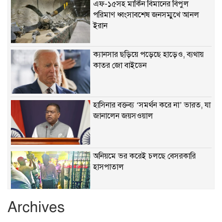
এফ-১৫সহ মার্কিন বিমানের বিপুল
পরিমাণ ধ্বংসাবশেষ জনসম্মুখে আনল
ইরান
ক্যানসার ছড়িয়ে পড়েছে হাড়েও, ব্যথায়
কাতর জো বাইডেন
হাসিনার বক্তব্য ‘সমর্থন করে না’ ভারত, যা
জানালেন জয়সওয়াল
অনিয়মে ভর করেই চলছে বেসরকারি
হাসপাতাল
Archives
খাবারে ক্ষতিকর রাসায়নিক জীবাণু