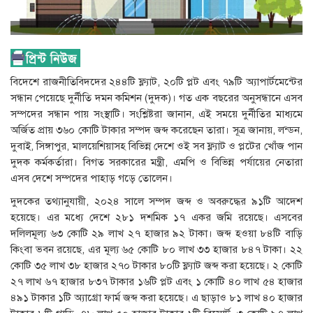
বিদেশে রাজনীতিবিদদের ২৪৪টি ফ্ল্যাট, ২০টি প্লট এবং ৭৯টি অ্যাপার্টমেন্টের
সন্ধান পেয়েছে দুর্নীতি দমন কমিশন (দুদক)। গত এক বছরের অনুসন্ধানে এসব
সম্পদের সন্ধান পায় সংস্থাটি। সংশ্লিষ্টরা জানান, এই সময়ে দুর্নীতির মাধ্যমে
অর্জিত প্রায় ৩৬০ কোটি টাকার সম্পদ জব্দ করেছেন তারা। সূত্র জানায়, লন্ডন,
দুবাই, সিঙ্গাপুর, মালয়েশিয়াসহ বিভিন্ন দেশে ওই সব ফ্ল্যাট ও প্লটের খোঁজ পান
দুদক কর্মকর্তারা। বিগত সরকারের মন্ত্রী, এমপি ও বিভিন্ন পর্যায়ের নেতারা
এসব দেশে সম্পদের পাহাড় গড়ে তোলেন।
দুদকের তথ্যানুযায়ী, ২০২৪ সালে সম্পদ জব্দ ও অবরুদ্ধের ৯১টি আদেশ
হয়েছে। এর মধ্যে দেশে ২৮১ দশমিক ১৭ একর জমি রয়েছে। এসবের
দলিলমূল্য ৬৩ কোটি ২৯ লাখ ২৭ হাজার ৯২ টাকা। জব্দ হওয়া ৮৪টি বাড়ি
কিংবা ভবন রয়েছে, এর মূল্য ৬৫ কোটি ৮০ লাখ ৩৩ হাজার ৮৪৭ টাকা। ২২
কোটি ৩৫ লাখ ৩৮ হাজার ২৭০ টাকার ৮০টি ফ্ল্যাট জব্দ করা হয়েছে। ২ কোটি
২৭ লাখ ৬৭ হাজার ৮৩৭ টাকার ১৬টি প্লট এবং ১ কোটি ৪০ লাখ ৫৪ হাজার
৪৯১ টাকার ১টি অ্যাগ্রো ফার্ম জব্দ করা হয়েছে। এ ছাড়াও ৮১ লাখ ৪০ হাজার