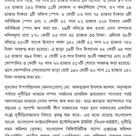
টাকার ৮টি গাড়ি, ৭৮ লাখ ৫০ হাজার টাকার ১টি রিসোর্ট, ৩ কোটি ৯৭ লাখ
২৪ হাজার ২৯২ টাকার ১১টি দোকান ও কমার্শিয়াল স্পেস, ৩৭ লাখ ২৯
হাজার টাকার ১টি অফিস স্পেস, ৬ কোটি ৮৬ লাখ ৭৫ হাজার টাকার ৬টি
বাণিজ্যিক স্পেস এবং ২ কোটি ৫২ লাখ ৮১ হাজার ২০৪ টাকার একটি
বাণিজ্যিক স্পেস জব্দ করা হয়। ৬৯টি নথিতে জব্দ হওয়া এসব সম্পদের
দলিলমূল্য প্রায় ১৭০ কোটি ৫৫ লাখ ৩২ হাজার ৩৩ টাকা। এদিকে ৩৮টি
নথিতে ৫৫০টি ব্যাংক হিসাবে থাকা ১৪০ কোটি ৪১ লাখ ৮৫ হাজার ৭৪৫
টাকা অবরুদ্ধ করা হয়েছে। এ ছাড়া ১৯টি বিও হিসাবের ৪৪ কোটি ৬৫ লাখ
২৫ হাজার ৩৯৪ টাকা, ৪ কোটি ৮৩ লাখ টাকার ৩০টি সঞ্চয়পত্র এবং ৪২টি
কোম্পানির ৩ কোটি ৭৮ লাখ ৬৬ হাজার ৫১৭টি শেয়ার অবরুদ্ধ করা হয়েছে।
তবে কোম্পানির শেয়ারগুলো ছাড়া মোট ১৯০ কোটি ৯০ লাখ ১১ হাজার ১৪০
টাকা অবরুদ্ধ করা হয়।
দুদকের উপপরিচালক (জনসংযোগ) মো. আকতারুল ইসলাম জানান, অনুসন্ধান
পর্যায়ে দুর্নীতির মাধ্যমে সম্পদ অর্জনের প্রাথমিক তথ্যপ্রমাণ পাওয়ার পরই
আদালতের মাধ্যমে সেসব সম্পদ জব্দ করা হয়। ছাত্র-জনতার আন্দোলনে গত
বছরের ৫ আগস্ট আওয়ামী লীগ সরকারের পতন হলে সরকারের একাধিক
সংস্থা দুর্নীতিবাজদের বিষয়ে তদন্ত শুরু করে। এর মধ্যে রয়েছে বাংলাদেশ
ব্যাংক, বাংলাদেশ ফাইন্যান্সিয়াল ইন্টেলিজেন্স ইউনিট (বিএফআইইউ), দুর্নীতি
দমন কমিশন (দুদক), বাংলাদেশ সিকিউরিটিজ অ্যান্ড এক্সচেঞ্জ কমিশন
(বিএসইসি), জাতীয় রাজস্ব বোর্ড (এনবিআর) এবং পুলিশের অপরাধ তদন্ত