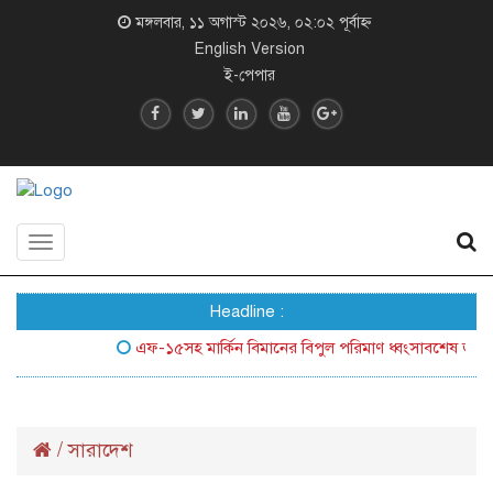
মঙ্গলবার, ১১ অগাস্ট ২০২৬, ০২:০২ পূর্বাহ্ন
English Version
ই-পেপার
Toggle
navigation
Headline :
এফ-১৫সহ মার্কিন বিমানের বিপুল পরিমাণ ধ্বংসাবশেষ জনসম্মুখে 
/
সারাদেশ