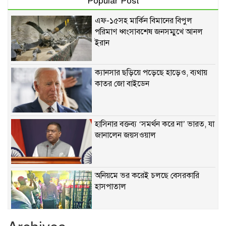
Popular Post
এফ-১৫সহ মার্কিন বিমানের বিপুল
পরিমাণ ধ্বংসাবশেষ জনসম্মুখে আনল
ইরান
ক্যানসার ছড়িয়ে পড়েছে হাড়েও, ব্যথায়
কাতর জো বাইডেন
হাসিনার বক্তব্য ‘সমর্থন করে না’ ভারত, যা
জানালেন জয়সওয়াল
অনিয়মে ভর করেই চলছে বেসরকারি
হাসপাতাল