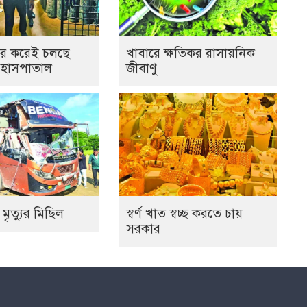
র করেই চলছে
খাবারে ক্ষতিকর রাসায়নিক
 হাসপাতাল
জীবাণু
 মৃত্যুর মিছিল
স্বর্ণ খাত স্বচ্ছ করতে চায়
সরকার