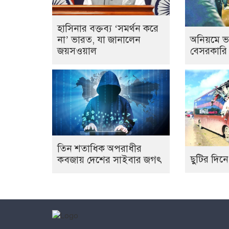
হাসিনার বক্তব্য ‘সমর্থন করে
অনিয়মে ভ
না’ ভারত, যা জানালেন
বেসরকারি
জয়সওয়াল
তিন শতাধিক অপরাধীর
ছুটির দিনে
কবজায় দেশের সাইবার জগৎ