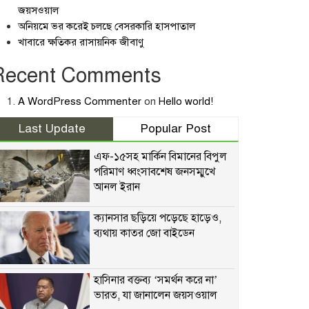
জয়সওয়াল
অনিয়মে ভর করেই চলছে বেসরকারি হাসপাতাল
খাবারে ক্ষতিকর রাসায়নিক জীবাণু
Recent Comments
A WordPress Commenter
on
Hello world!
Last Update
Popular Post
এফ-১৫সহ মার্কিন বিমানের বিপুল
পরিমাণ ধ্বংসাবশেষ জনসম্মুখে
আনল ইরান
ক্যানসার ছড়িয়ে পড়েছে হাড়েও,
ব্যথায় কাতর জো বাইডেন
হাসিনার বক্তব্য ‘সমর্থন করে না’
ভারত, যা জানালেন জয়সওয়াল