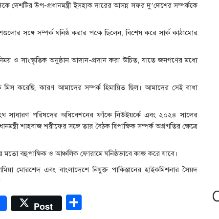
দিকে দেশটির উপ-প্রধানমন্ত্রী ইসহাক দারের আসন্ন সফর দু’দেশের সম্পর্ককে
শগুলোর সঙ্গে সম্পর্ক ঘনিষ্ঠ করার পক্ষে ছিলেন, বিশেষ করে সার্ক কাঠামোর
নিময় ও সাংস্কৃতিক অনুষ্ঠান আদান-প্রদান করা উচিত, যাতে জনগণের মধ্যে
িস করেছি, কারণ আমাদের সম্পর্ক হিমায়িত ছিল। আমাদের সেই বাধা
তিসংঘ সাধারণ পরিষদের অধিবেশনের ফাঁকে নিউইয়র্কে এবং ২০২৪ সালের
ন্ত্রী শাহবাজ শরীফের সঙ্গে তার বৈঠক দ্বিপাক্ষিক সম্পর্ক অগ্রগতির ক্ষেত্রে
র মতো বহুপাক্ষিক ও আঞ্চলিক ফোরামে ঘনিষ্ঠভাবে কাজ করে যাবে।
 লামিয়া মোরশেদ এবং বাংলাদেশে নিযুক্ত পাকিস্তানের হাইকমিশনার সৈয়দ
r
Share
Post