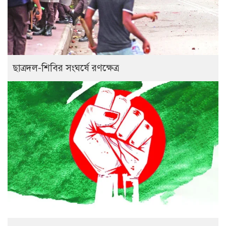
ছাত্রদল-শিবির সংঘর্ষে রণক্ষেত্র