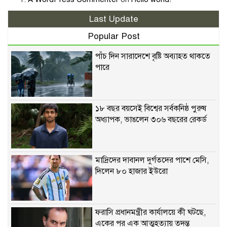
Last Update
Popular Post
পাঁচ দিন সারাদেশে বৃষ্টি অব্যাহত থাকতে
পারে
১৮ বছর বয়সেই বিশ্বের সর্বকনিষ্ঠ পুরুষ
অধ্যাপক, ভাঙলেন ৩০৬ বছরের রেকর্ড
মাদ্রিদের দাবানল দুর্গতদের পাশে মেসি,
দিলেন ৮০ হাজার ইউরো
ফরাসি প্রধানমন্ত্রীর কার্যালয়ে কী ঘটছে,
একের পর এক আত্মহত্যায় তদন্ত