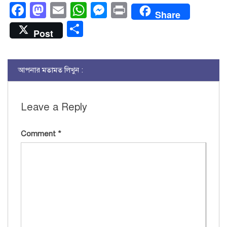
Facebook
Mastodon
Email
WhatsApp
Messenger
Print
Share
Share
Post
আপনার মতামত লিখুন :
Leave a Reply
Comment
*