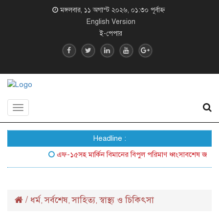
মঙ্গলবার, ১১ অগাস্ট ২০২৬, ০১:৩০ পূর্বাহ্ন
English Version
ই-পেপার
Toggle
navigation
Headline :
এফ-১৫সহ মার্কিন বিমানের বিপুল পরিমাণ ধ্বংসাবশেষ জনসম্মুখে আ
/
ধর্ম
সর্বশেষ
সাহিত্য
স্বাস্থ্য ও চিকিৎসা
,
,
,