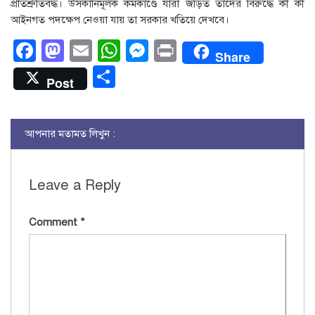
প্রতিশ্রুতিবদ্ধ। উসকানিমূলক কর্মকাণ্ডে যারা জড়িত তাদের বিরুদ্ধে কী কী
আইনগত পদক্ষেপ নেওয়া যায় তা সরকার খতিয়ে দেখবে।
Facebook
Mastodon
Email
WhatsApp
Messenger
Print
Share
Share
Post
আপনার মতামত লিখুন :
Leave a Reply
Comment
*