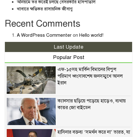
অনিয়মে ভর করেই চলছে বেসরকারি হাসপাতাল
খাবারে ক্ষতিকর রাসায়নিক জীবাণু
Recent Comments
A WordPress Commenter
on
Hello world!
Last Update
Popular Post
এফ-১৫সহ মার্কিন বিমানের বিপুল
পরিমাণ ধ্বংসাবশেষ জনসম্মুখে আনল
ইরান
ক্যানসার ছড়িয়ে পড়েছে হাড়েও, ব্যথায়
কাতর জো বাইডেন
হাসিনার বক্তব্য ‘সমর্থন করে না’ ভারত, যা