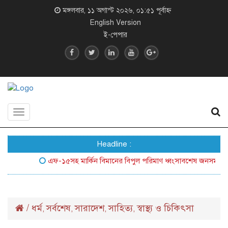
মঙ্গলবার, ১১ অগাস্ট ২০২৬, ০১:৫১ পূর্বাহ্ন
English Version
ই-পেপার
Toggle
navigation
Headline :
এফ-১৫সহ মার্কিন বিমানের বিপুল পরিমাণ ধ্বংসাবশেষ জনসম্মুখে আনল 
/
ধর্ম
সর্বশেষ
সারাদেশ
সাহিত্য
স্বাস্থ্য ও চিকিৎসা
,
,
,
,