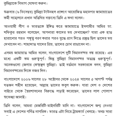
কুমিল্লাকে বিভাগ ঘোষণা করুন।
শুক্রবার (৬ ডিসেম্বর) কুমিল্লা টাউনহল প্রাঙ্গণে আয়োজিত মহানগর জামায়াতের
কর্মী সম্মেলনে প্রধান অতিথির বক্তব্যে তিনি এ কথা বলেন।
আওয়ামী লীগ ও ভারতকে ইঙ্গিত করে জামায়াতে ইসলামীর আমির ডা.
শফিকুর রহমান বলেছেন, আপনারা কাদের ভয় দেখাচ্ছেন? যারা এক হাত
হারানোর পরও পঙ্গুত্ব বরণ করার পরও যুদ্ধে প্রাণ দিতে প্রস্তুত ছিল তাদের ভয়
দেখাবেন না। শাহাদাত যাদের প্রিয়, তাদের চোখ রাঙাবেন না।
এসময় জামায়াত আমির বলেন, বাংলাদেশে দুটি বিমানবন্দর বন্ধ রয়েছে। এর
মধ্যে একটি কম গুরুত্বপূর্ণ। কিন্তু কুমিল্লা বিমানবন্দর অত্যন্ত গুরুত্বপূর্ণ।
অনেকগুলো জেলার কেন্দ্রস্থল কুমিল্লা। তাই বর্তমান সরকারকে বলব, কুমিল্লা
বিমানবন্দরের দিকে নজর দিন।
বাংলাদেশে ২০০৬ সালের ২৮ অক্টোবর থেকে ২০২৪ সালের ৫ আগস্ট পর্যন্ত
যতজন শহীদ হয়েছেন, আল্লাহ তাদের কবুল করুক। যারা দেশ ও দেশের
বাইরে থেকে স্বৈরশাসনের বিরুদ্ধে লড়াই করেছেন, তাদের লাল গোলাপ
শুভেচ্ছা জানাই।
তিনি বলেন, আমরা মেজরিটি-মাইনরিটি মানি না। বাংলাদেশে জন্ম নেওয়া
সবাই এ দেশের গর্বিত নাগরিক। ভারত এটা নিয়ে ট্রামকার্ড খেলছে। অথচ সারা