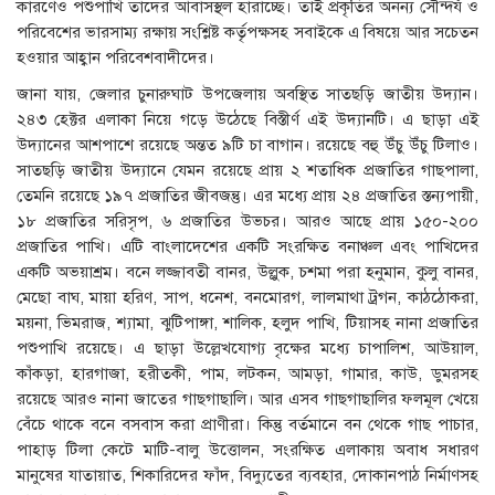
কারণেও পশুপাখি তাদের আবাসস্থল হারাচ্ছে। তাই প্রকৃতির অনন্য সৌন্দর্য ও
পরিবেশের ভারসাম্য রক্ষায় সংশ্লিষ্ট কর্তৃপক্ষসহ সবাইকে এ বিষয়ে আর সচেতন
হওয়ার আহ্বান পরিবেশবাদীদের।
জানা যায়, জেলার চুনারুঘাট উপজেলায় অবস্থিত সাতছড়ি জাতীয় উদ্যান।
২৪৩ হেক্টর এলাকা নিয়ে গড়ে উঠেছে বিস্তীর্ণ এই উদ্যানটি। এ ছাড়া এই
উদ্যানের আশপাশে রয়েছে অন্তত ৯টি চা বাগান। রয়েছে বহু উঁচু উঁচু টিলাও।
সাতছড়ি জাতীয় উদ্যানে যেমন রয়েছে প্রায় ২ শতাধিক প্রজাতির গাছপালা,
তেমনি রয়েছে ১৯৭ প্রজাতির জীবজন্তু। এর মধ্যে প্রায় ২৪ প্রজাতির স্তন্যপায়ী,
১৮ প্রজাতির সরিসৃপ, ৬ প্রজাতির উভচর। আরও আছে প্রায় ১৫০-২০০
প্রজাতির পাখি। এটি বাংলাদেশের একটি সংরক্ষিত বনাঞ্চল এবং পাখিদের
একটি অভয়াশ্রম। বনে লজ্জাবতী বানর, উল্লুক, চশমা পরা হনুমান, কুলু বানর,
মেছো বাঘ, মায়া হরিণ, সাপ, ধনেশ, বনমোরগ, লালমাথা ট্রগন, কাঠঠোকরা,
ময়না, ভিমরাজ, শ্যামা, ঝুটিপাঙ্গা, শালিক, হলুদ পাখি, টিয়াসহ নানা প্রজাতির
পশুপাখি রয়েছে। এ ছাড়া উল্লেখযোগ্য বৃক্ষের মধ্যে চাপালিশ, আউয়াল,
কাঁকড়া, হারগাজা, হরীতকী, পাম, লটকন, আমড়া, গামার, কাউ, ডুমরসহ
রয়েছে আরও নানা জাতের গাছগাছালি। আর এসব গাছগাছালির ফলমূল খেয়ে
বেঁচে থাকে বনে বসবাস করা প্রাণীরা। কিন্তু বর্তমানে বন থেকে গাছ পাচার,
পাহাড় টিলা কেটে মাটি-বালু উত্তোলন, সংরক্ষিত এলাকায় অবাধ সধারণ
মানুষের যাতায়াত, শিকারিদের ফাঁদ, বিদ্যুতের ব্যবহার, দোকানপাঠ নির্মাণসহ