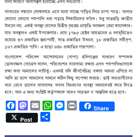
নানা কারণে আবাসস্থল হারাচ্ছে এসব বন্যপ্রাণী।
খাবারের সন্ধানে লোকালয়ে এসে মারা যাচ্ছে গাড়ির নিচে চাপা পড়ে। আবার
কোনো কোনো পশুপাখি ধরা পড়ছে শিকারিদের ফাঁদে। শুধু সাতছড়ি জাতীয়
উদ্যান নয়, একই অবস্থা দেশের দ্বিতীয় বৃহত্তম প্রাকৃতি বনাঞ্চল রেমা কালেঙ্গার।
যার অবস্থানও একই উপজেলায়। প্রায় ১৭৯৫ হেক্টর আয়তনের এ বনভূমিতেও
রয়েছে ৩৭ প্রজাতির স্তন্যপায়ী, সাত প্রজাতির উভচর, ১৮ প্রজাতির সরীসৃপ,
১৬৭ প্রজাতির পাখি। এ ছাড়া ৬৩৮ প্রজাতির গাছপালা।
বাংলাদেশ পরিবেশ আন্দোলনের (বাপা) হবিগঞ্জের সাধারণ সম্পাদক
তোফাজ্জল সোহেল বলেন, পরিবেশের ভারসাম্য রক্ষায় এসব পশুপাখিগুলোকে
রক্ষা করা আমাদের দায়িত্ব। এখনই যদি জীববৈচিত্র্য রক্ষায় আমরা এগিয়ে না
আসি তা হলে আমাদের সামনে কঠিন কিছু অপেক্ষা করছে। তাই বন্যপ্রাণীদের
বনে রেখে তাদের খাবারসহ অবাধ বিচরণের ব্যবস্থা আমাদেরই করে দিতে
হবে। আর এ জন্য সংশ্লিষ্ট কর্তৃপক্ষকে আরও সচেতন ও আন্তরিক হতে হবে।
Facebook
Mastodon
Email
WhatsApp
Messenger
Print
Share
Share
Post