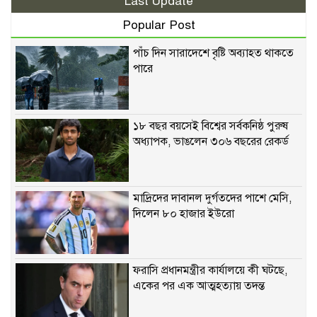
Last Update
Popular Post
পাঁচ দিন সারাদেশে বৃষ্টি অব্যাহত থাকতে
পারে
১৮ বছর বয়সেই বিশ্বের সর্বকনিষ্ঠ পুরুষ
অধ্যাপক, ভাঙলেন ৩০৬ বছরের রেকর্ড
মাদ্রিদের দাবানল দুর্গতদের পাশে মেসি,
দিলেন ৮০ হাজার ইউরো
ফরাসি প্রধানমন্ত্রীর কার্যালয়ে কী ঘটছে,
একের পর এক আত্মহত্যায় তদন্ত