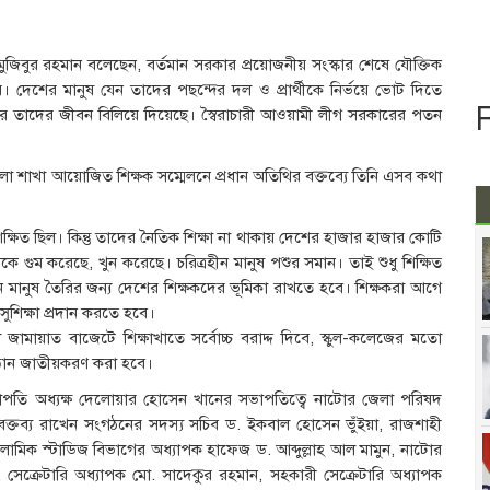
িবুর রহমান বলেছেন, বর্তমান সরকার প্রয়োজনীয় সংস্কার শেষে যৌক্তিক
ে। দেশের মানুষ যেন তাদের পছন্দের দল ও প্রার্থীকে নির্ভয়ে ভোট দিতে
ে তাদের জীবন বিলিয়ে দিয়েছে। স্বৈরাচারী আওয়ামী লীগ সরকারের পতন
া শাখা আয়োজিত শিক্ষক সম্মেলনে প্রধান অতিথির বক্তব্যে তিনি এসব কথা
ষিত ছিল। কিন্তু তাদের নৈতিক শিক্ষা না থাকায় দেশের হাজার হাজার কোটি
কে গুম করেছে, খুন করেছে। চরিত্রহীন মানুষ পশুর সমান। তাই শুধু শিক্ষিত
বান মানুষ তৈরির জন্য দেশের শিক্ষকদের ভূমিকা রাখতে হবে। শিক্ষকরা আগে
 সুশিক্ষা প্রদান করতে হবে।
ামায়াত বাজেটে শিক্ষাখাতে সর্বোচ্চ বরাদ্দ দিবে, স্কুল-কলেজের মতো
িষ্ঠান জাতীয়করণ করা হবে।
াপতি অধ্যক্ষ দেলোয়ার হোসেন খানের সভাপতিত্বে নাটোর জেলা পরিষদ
বক্তব্য রাখেন সংগঠনের সদস্য সচিব ড. ইকবাল হোসেন ভুঁইয়া, রাজশাহী
ইসলামিক স্টাডিজ বিভাগের অধ্যাপক হাফেজ ড. আব্দুল্লাহ আল মামুন, নাটোর
েক্রেটারি অধ্যাপক মো. সাদেকুর রহমান, সহকারী সেক্রেটারি অধ্যাপক