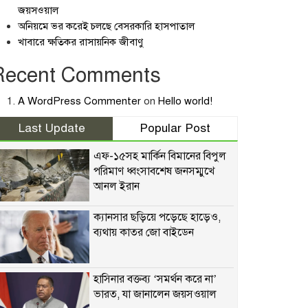
জয়সওয়াল
অনিয়মে ভর করেই চলছে বেসরকারি হাসপাতাল
খাবারে ক্ষতিকর রাসায়নিক জীবাণু
Recent Comments
A WordPress Commenter
on
Hello world!
Last Update
Popular Post
এফ-১৫সহ মার্কিন বিমানের বিপুল
পরিমাণ ধ্বংসাবশেষ জনসম্মুখে
আনল ইরান
ক্যানসার ছড়িয়ে পড়েছে হাড়েও,
ব্যথায় কাতর জো বাইডেন
হাসিনার বক্তব্য ‘সমর্থন করে না’
ভারত, যা জানালেন জয়সওয়াল