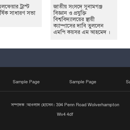
লফেয়ার ট্রাস্ট
জাতীয় সংসদে সুনামগঞ্জ
্ষিক সাধারণ সভা
বিজ্ঞান ও প্রযুক্তি
বিশ্ববিদ্যালয়ের স্থায়ী
ক্যাম্পাসের দাবি তুললেন
এমপি কয়সর এম আহমেদ ।
Sample Page
Sample Page
S
সম্পাদক :আওলাদ হোসেন। 394 Penn Road Wolverhampton
Wv4 4df