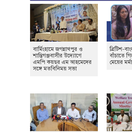
বার্মিংহামে জগন্নাথপুর ও
ব্রিটিশ-বা
শান্তিগঞ্জবাসীর উদ্যোগে
বাঁচাতে গি
এমপি কয়ছর এম আহমেদের
মেয়ের মর্মান
সঙ্গে মতবিনিময় সভা