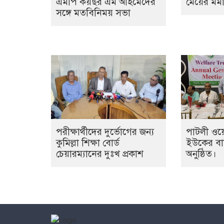
এমপি কয়ছর এম আহমেদের
মেয়ের মর্মান
সঙ্গে মতবিনিময় সভা
পরীক্ষার্থীদের দুর্ভোগের জন্য
পাটলী ওয়ে
কুমিল্লা শিক্ষা বোর্ড
ইউকের বার
চেয়ারম্যানের দুঃখ প্রকাশ
অনুষ্ঠিত।