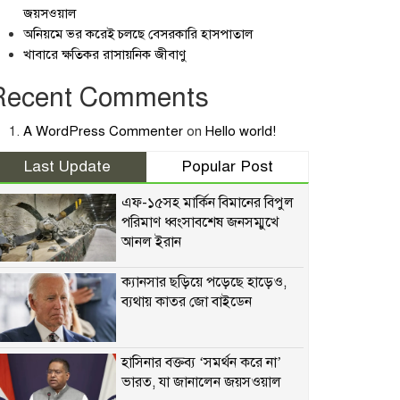
জয়সওয়াল
অনিয়মে ভর করেই চলছে বেসরকারি হাসপাতাল
খাবারে ক্ষতিকর রাসায়নিক জীবাণু
Recent Comments
A WordPress Commenter
on
Hello world!
Last Update
Popular Post
এফ-১৫সহ মার্কিন বিমানের বিপুল
পরিমাণ ধ্বংসাবশেষ জনসম্মুখে
আনল ইরান
ক্যানসার ছড়িয়ে পড়েছে হাড়েও,
ব্যথায় কাতর জো বাইডেন
হাসিনার বক্তব্য ‘সমর্থন করে না’
ভারত, যা জানালেন জয়সওয়াল