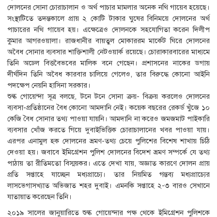
দোলনের সোনা চোরাচালান ও অর্থ পাচার মামলার অনেক নথি গায়েব হয়েছে।
সংস্থাটিতে তদন্তকালে প্রায় ২ কোটি টাকার ঘুষের বিনিময়ে দোলনের অর্থ
পাচারের নথি গায়েব হয়। এক্ষেত্রেও দোলনকে সহযোগিতা করেন দিলীপ
কুমার আগরওয়ালা। রাজধানীর বায়তুল মোকাররম মার্কেট ঘিরে দোলনের
অবৈধ সোনার ব্যবসার শাক্তিশালী নেটওয়ার্ক রয়েছে। চোরাকারবারের মাধ্যমে
তিনি অঢেল বিত্তবৈভবের মালিক বনে গেছেন। প্রশাসনের নাকের ডগায়
দীর্ঘদিন তিনি অবৈধ কারবার চালিয়ে গেলেও, তার বিরুদ্ধে কোনো আইনি
পদক্ষেপ নেয়নি হাসিনা সরকার।
শুল্ক গোয়েন্দা সূত্র বলছে, টনে টনে সোনা ক্রয়- বিক্রয় করলেও দোলনের
ব্যবসা-প্রতিষ্ঠানের বৈধ কোনো আমদানি নেই। কয়েক বছরের রেকর্ড খুঁজে ১০
কেজি বৈধ সোনার তথ্য পাওয়া যায়নি। আমদানি না করেও জমজমাট পাইকারি
ব্যবসার খোঁজ করতে গিয়ে দুবাইভিত্তিক চোরাচালানের খবর পাওয়া যায়।
এরপর এনামুল হক দোলনের ভ্রমণ-তথ্য চেয়ে পুলিশের বিশেষ শাখায় চিঠি
দেওয়া হয়। জবাবে ইমিগ্রেশন পুলিশ দোলনের বিদেশ ভ্রমণ সম্পর্কে যে তথ্য
পাঠায় তা রীতিমতো বিস্ময়কর। এতে দেখা যায়, অজ্ঞাত কারণে দোলন প্রায়
প্রতি সপ্তাহে যাচ্ছেন মধ্যপ্রাচ্যে। তার নিয়মিত গন্তব্য মধ্যপ্রাচ্যের
লাসভেগাসখ্যাত অভিজাত শহর দুবাই। এমনকি সপ্তাহে ২-৩ বারও সেখানে
যাতায়াত করেছেন তিনি।
২০১৯ সালের জানুয়ারিতে শুল্ক গোয়েন্দার পক্ষ থেকে ইমিগ্রেশন পুলিশকে