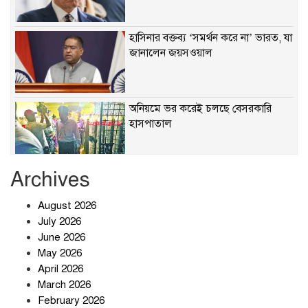
হাসিনার বক্তব্য ‘সমর্থন করে না’ ভারত, যা
জানালেন জয়সওয়াল
অনিয়মে ভর করেই চলছে বেসরকারি
হাসপাতাল
Archives
খাবারে ক্ষতিকর রাসায়নিক জীবাণু
August 2026
July 2026
June 2026
May 2026
April 2026
সৌদি আরব-পাকিস্তান-তুরস্কের প্রতিরক্ষা
চুক্তি নিয়ে ইরানের কড়া বার্তা
March 2026
February 2026