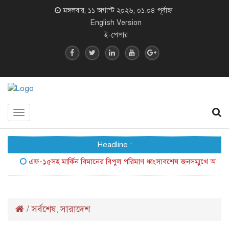
মঙ্গলবার, ১১ অগাস্ট ২০২৬, ০১:০৪ পূর্বাহ্ন
English Version
ই-পেপার
Toggle
navigation
Headline :
এফ-১৫সহ মার্কিন বিমানের বিপুল পরিমাণ ধ্বংসাবশেষ জনসম্মুখে আনল ইরান
/
সর্বশেষ
সারাদেশ
,