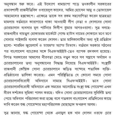
অনুসন্ধান শুরু করে। এই উদ্যোগ ধামাচাপা পড়ে তৎকালীন সরকারের
প্রভাবশালী রাজনীতিবিদ ওবায়েদুল কাদের, আমির হোসেন আমু ও তোফায়েল
আহমেদের হস্তক্ষেপে। এক্ষেত্রে তাকে সব রকম সহযোগিতা করেন ছাত্রহত্যা
মামলায় বর্তমানে কারাগারে থাকা আওয়ামী লীগ নেতা ও দোলনের সোনা
চোরাচালান ব্যবসার মূল পার্টনার দিলীপ কুমার আগরওয়ালা। সূত্র বলছে-
রাজধানীর বায়তুল মোকাররম মার্কেটে গোল্ড হাউস নামের দোকানে মণে মণে
সোনার পাইকারি ব্যবসা করেন দোলন। তার মালিকানাধীন অন্য দুই প্রতিষ্ঠান
হলো- শারমিন জুয়েলার্স ও ডায়মন্ড অ্যান্ড ডিভাস। বর্তমান সরকার গঠনের
পর বাংলাদেশ ব্যাংকের সঙ্গে বিএফআইইউ-তেও ব্যাপক রদবদল হয়েছে।
বিগত সরকারের আমলের নীরবতা ভেঙে নতুন করে সব সন্ত্রাসে অর্থায়ন ও
চোরাচালানের তথ্য অনুসন্ধানের সিদ্ধান্ত নিয়েছে বিএফআইইউ। সংস্থাটি
রাজধানী কেন্দ্রিক সোনা চোরাচালানে জড়িত সন্দেহে শতাধিক ব্যক্তি-
প্রতিষ্ঠানের তালিকা করেছে। এমন পরিস্থিতিতে যে কোনো সময়ে সোনা
চোরাচালানবিরোধী অভিযানে নামছে বিএফআইইউ। তবে সোনা
চোরাচালানবিরোধী অভিযানে এক সময়ের আলোচিত সংস্থা শুল্ক গোয়েন্দা এখন
নীরব দর্শকের ভূমিকা পালন করছে। যদিও সোনা চোরাচালানের সুনির্দিষ্ট তথ্য
পেয়ে অভিযান পরিচালনা করা হচ্ছে বলে গতকাল বাংলাদেশ প্রতিদিনের কাছে
দাবি করেন শুল্ক গোয়েন্দার মহাপরিচালক মোহাম্মাদ ফখরুল আলম।
সূত্র জানায়, শুল্ক গোয়েন্দা থেকে এনামুল হক খান দোলন ওরফে চোর