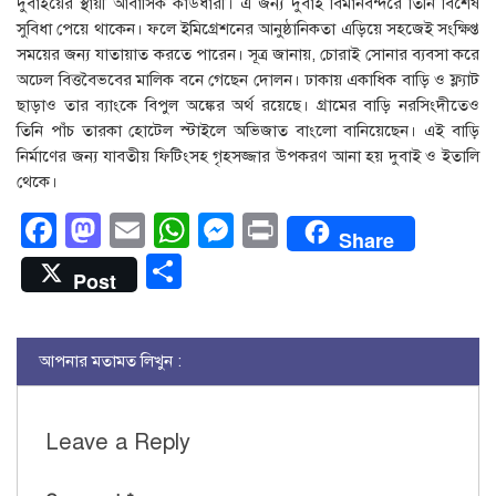
দুবাইয়ের স্থায়ী আবাসিক কার্ডধারী। এ জন্য দুবাই বিমানবন্দরে তিনি বিশেষ
সুবিধা পেয়ে থাকেন। ফলে ইমিগ্রেশনের আনুষ্ঠানিকতা এড়িয়ে সহজেই সংক্ষিপ্ত
সময়ের জন্য যাতায়াত করতে পারেন। সূত্র জানায়, চোরাই সোনার ব্যবসা করে
অঢেল বিত্তবৈভবের মালিক বনে গেছেন দোলন। ঢাকায় একাধিক বাড়ি ও ফ্ল্যাট
ছাড়াও তার ব্যাংকে বিপুল অঙ্কের অর্থ রয়েছে। গ্রামের বাড়ি নরসিংদীতেও
তিনি পাঁচ তারকা হোটেল স্টাইলে অভিজাত বাংলো বানিয়েছেন। এই বাড়ি
নির্মাণের জন্য যাবতীয় ফিটিংসহ গৃহসজ্জার উপকরণ আনা হয় দুবাই ও ইতালি
থেকে।
Facebook
Mastodon
Email
WhatsApp
Messenger
Print
Share
Share
Post
আপনার মতামত লিখুন :
Leave a Reply