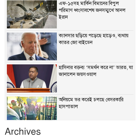
এফ-১৫সহ মার্কিন বিমানের বিপুল
পরিমাণ ধ্বংসাবশেষ জনসম্মুখে আনল
ইরান
ক্যানসার ছড়িয়ে পড়েছে হাড়েও, ব্যথায়
কাতর জো বাইডেন
হাসিনার বক্তব্য ‘সমর্থন করে না’ ভারত, যা
জানালেন জয়সওয়াল
অনিয়মে ভর করেই চলছে বেসরকারি
হাসপাতাল
Archives
খাবারে ক্ষতিকর রাসায়নিক জীবাণু