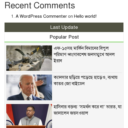
Recent Comments
A WordPress Commenter
on
Hello world!
Last Update
Popular Post
এফ-১৫সহ মার্কিন বিমানের বিপুল
পরিমাণ ধ্বংসাবশেষ জনসম্মুখে আনল
ইরান
ক্যানসার ছড়িয়ে পড়েছে হাড়েও, ব্যথায়
কাতর জো বাইডেন
হাসিনার বক্তব্য ‘সমর্থন করে না’ ভারত, যা
জানালেন জয়সওয়াল