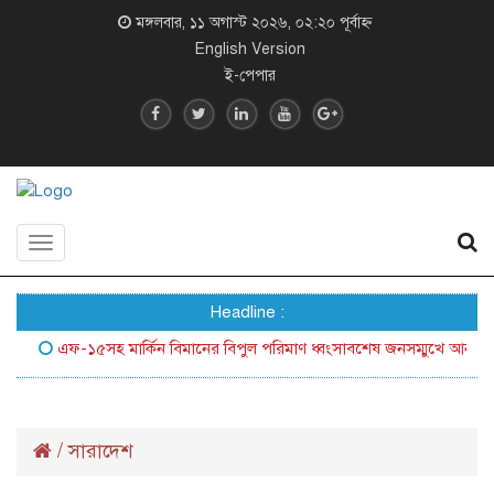
মঙ্গলবার, ১১ অগাস্ট ২০২৬, ০২:২০ পূর্বাহ্ন
English Version
ই-পেপার
Toggle
navigation
Headline :
এফ-১৫সহ মার্কিন বিমানের বিপুল পরিমাণ ধ্বংসাবশেষ জনসম্মুখে আনল ইরান
/
সারাদেশ