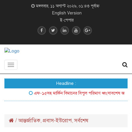
মঙ্গলবার, ১১ অগাস্ট ২০২৬, ০১:৪৩ পূর্বাহ্ন
English Version
ই-পেপার
Toggle
navigation
Headline :
এফ-১৫সহ মার্কিন বিমানের বিপুল পরিমাণ ধ্বংসাবশেষ জনসম্মুখে
/
আন্তর্জাতিক
প্রবাস-ইউরোপ
সর্বশেষ
,
,