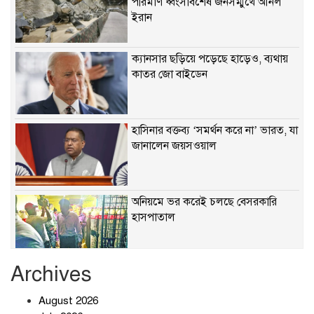
পরিমাণ ধ্বংসাবশেষ জনসম্মুখে আনল
ইরান
ক্যানসার ছড়িয়ে পড়েছে হাড়েও, ব্যথায়
কাতর জো বাইডেন
হাসিনার বক্তব্য ‘সমর্থন করে না’ ভারত, যা
জানালেন জয়সওয়াল
অনিয়মে ভর করেই চলছে বেসরকারি
হাসপাতাল
Archives
খাবারে ক্ষতিকর রাসায়নিক জীবাণু
August 2026