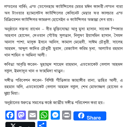
লন্ডনের বার্কিং এন্ড ডেগেনহাম কাউন্সিলের মেয়র মঈন কাদরী।লন্ডন বারা
অব টাওয়ার হ্যামলেটস কাউন্সিলের কেবিনেট মেম্বার ফর কালচার এন্ড
রিক্রিয়েশন কাউন্সিলর কামরুল হোসেইন ও কাউন্সিলর অজান্তা দেব রায়।
অনুষ্ঠানে বক্তব্য রাখেন – বীর মুক্তিযোদ্ধা আবু মুসা হাসান, সাবেক স্পিকার
আহবাব হোসেন, দেওয়ান গৌউছ সুলতান, নিলুফা ইয়াসমিন হাসান, সৈয়দ
আনাস পাশা, মাসুক ইবনে আনিস, কামাল মেহেদী, সাঈম চৌধুরী, সালেহ
আহমদ, আব্দুল কাদির চৌধুরী মুরাদ, রেজাউল করিম মৃধা, আলাউর রহমান
খান শাহিন ও আমিনা আলী।
কবিতা আবৃত্তি করেন- মুহাম্মদ শাহেদ রাহমান, এডভোকেট বেলাল আহমদ
বকুল, ইমদাদুন খান ও ফাহমিদা খাতুন।
সঙ্গীত পরিবেশন করেন- বিশিষ্ট গীতিকার জাহাঙ্গীর রানা, তাহির আলী, এ
রহমান অলি, এডভোকেট বেলাল আহমদ বকুল, শেখ মোফাজ্জল হোসেন ও
মুন্না মিয়া।
অনুষ্ঠানের শুরুতে সমবেত কণ্ঠে জাতীঁয় সঙ্গীত পরিবেশন করা হয়।
Facebook
Mastodon
Email
WhatsApp
Messenger
Print
Share
Share