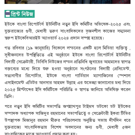
ইউকে বাংলা রিপোর্টার্স ইউনিটির নতুন ইসি কমিটির অভিষেক-২০২৫ এবং
যুক্তরাজ্যের গুণী, মেধাবী তরুণ সাংবাদিকদের সৃজনশীল কাজের সম্মাননা
স্বরুপ ইউকেবিআরইউ অ্যাওয়ার্ড ২০২৪ প্রদান সম্পন্ন হয়েছে।
গত রবিবার (১৯ জানুয়ারি) বিকেলে লন্ডনের একটি হলে মিডিয়া ব্যক্তিত্ব ,
সুধীজনদের উপস্থিতিতে এই অনুষ্ঠানে ইউকে বাংলা রিপোর্টার্স ইউনিটির
বিদায়ী সেক্রেটারী, ডিবিসি নিউজের লন্ডন প্রতিনিধি জুবায়ের আহমদের স্বাগত
বক্তব্যের মধ্যে দিয়ে শুরু হওয়া অনুষ্ঠানে সংগঠনের বিদায়ী প্রেসিডেন্ট,
সত্যবাণীর রিপোর্টার, ইউকে বাংলা গার্ডিয়ান ম্যাগাজিনের স্পেশাল
এসাইনমেন্ট এডিটর আনসার আহমদ উল্লাহ এর শুভেচ্ছা জানানোর মধ্য দিয়ে
২০২৫ খ্রিস্টাব্দের ইসি কমিটিকে পরিচিতি ও স্বাগত জানিয়ে অভিষিক্ত করেন
তিনি।
পরে নতুন ইসি কমিটির সভাপতি জগন্নাথপুর টাইমস ডটকো ডট ইউকের
সম্পাদক অধ্যাপক সাজিদুর রহমানের সভাপতিত্বে ও সেক্রেটারী ইকরা টিভির
উপস্থাপক মিজানুর রহমান মীরুর পরিচালনায় অনুষ্ঠিত সভায় দীর্ঘদিন ধরে
যুক্তরাজ্যে সাংবাদিকতায় বিশেষ অবদানের জন্য গুণী, মেধাবী ৫জন
সাংবাদিকের মাঝে অ্যাওয়ার্ড প্রদান করা হয়।