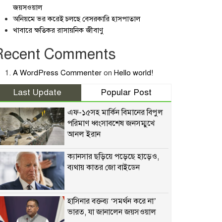
জয়সওয়াল
অনিয়মে ভর করেই চলছে বেসরকারি হাসপাতাল
খাবারে ক্ষতিকর রাসায়নিক জীবাণু
Recent Comments
A WordPress Commenter
on
Hello world!
Last Update
Popular Post
এফ-১৫সহ মার্কিন বিমানের বিপুল
পরিমাণ ধ্বংসাবশেষ জনসম্মুখে
আনল ইরান
ক্যানসার ছড়িয়ে পড়েছে হাড়েও,
ব্যথায় কাতর জো বাইডেন
হাসিনার বক্তব্য ‘সমর্থন করে না’
ভারত, যা জানালেন জয়সওয়াল