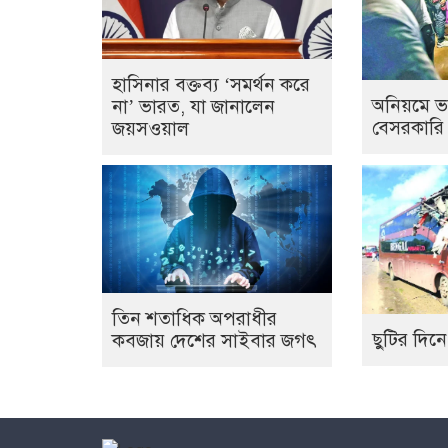
হাসিনার বক্তব্য ‘সমর্থন করে
অনিয়মে ভ
না’ ভারত, যা জানালেন
বেসরকারি
জয়সওয়াল
তিন শতাধিক অপরাধীর
ছুটির দিনে
কবজায় দেশের সাইবার জগৎ