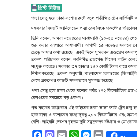
পদ্মা সেতু হয়ে ঢাকা-যশোর রুটে বহুল প্রতীক্ষিত ট্রেন সার্ভিস
মঙ্গলবার বিষয়টি জানিয়েছেন পদ্মা রেল লিংক প্রকল্পের পরি
তিনি বলেন, আমরা নভেম্বরের মাঝামাঝি (১৫-২০ নভেম্বর) থেকে 
শুরু করার ব্যাপারে আশাবাদী। আগামী ১৫ নভেম্বর সকালে বে
ছেড়ে আসার কথা রয়েছে। একই দিনে সুন্দরবন এক্সপ্রেস কমলাপু
প্রকল্প পরিচালক বলেন, নবনির্মিত ব্রডগেজ সিঙ্গেল লাইন রেল ট্
সংযুক্ত করেছে। সরকার ৩৭ হাজার ১৫৫ কোটি টাকা ব্যয়ে কমলাপ
নির্মাণ করেছে। প্রকল্প অনুযায়ী, বাংলাদেশ রেলওয়ের (জিআইবিআ
শেষে প্রকল্পের কাজটি সফলভাবে সুসম্পন্ন হয়েছে।
পদ্মা সেতু হয়ে ঢাকা থেকে যশোর পর্যন্ত ১৭২ কিলোমিটার ব্রড
রেলওয়ের সবচেয়ে বড় প্রকল্প।
গত বছরের অক্টোবরে এই লাইনের ঢাকা-ভাঙ্গা রুটে ট্রেন চালু 
হলে ঢাকা ও যশোরের মধ্যে দূরত্ব ২০০ কিলোমিটার এবং ভ্রমণ
বেশি। লাইনটি দেশের বৃহত্তম দুটি সমুদ্রবন্দর চট্টগ্রাম ও মোংলা
Facebook
Mastodon
Email
WhatsApp
Messenge
Print