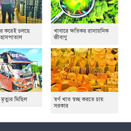
র করেই চলছে
খাবারে ক্ষতিকর রাসায়নিক
 হাসপাতাল
জীবাণু
 মৃত্যুর মিছিল
স্বর্ণ খাত স্বচ্ছ করতে চায়
সরকার